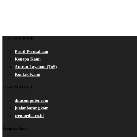
TENTANG KAMI
Profil Perusahaan
Kenapa Kami
Aturan Layanan (ToS)
Kontak Kami
LINK PARTNER
difacomputer.com
jualanbarang.com
trenmedia.co.id
Transfer Bank