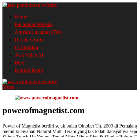
Home
Portofolio Website
Aturan Layanan (ToS)
Desain Grafis
IT Solution
Jasa Video AI
Blog
Kontak Kami
Menu
powerofmagnetist.com
Power of Magnetist berdiri sejak bulan Oktober Th. 2009 di Pemala
memiliki layanan Natural Multi Terapi yang tak kalah dahsyatnya s
Skiner Touch Up Young, Terapi Mata Minus,Plus & Slinder/Rabun, Te