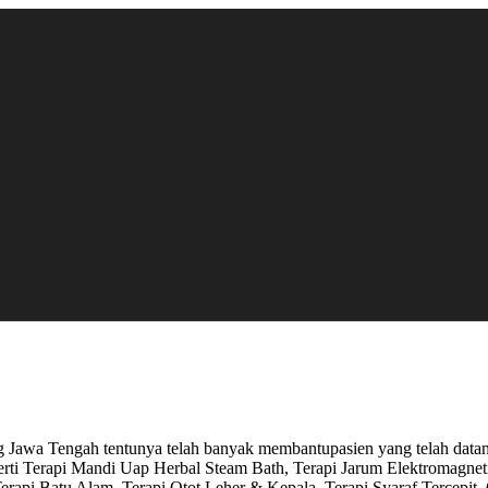
ng Jawa Tengah tentunya telah banyak membantupasien yang telah data
eperti Terapi Mandi Uap Herbal Steam Bath, Terapi Jarum Elektromag
rapi Batu Alam, Terapi Otot Leher & Kepala, Terapi Syaraf Tercepit,