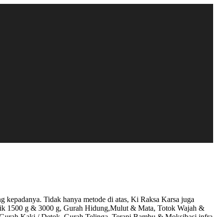
ng kepadanya. Tidak hanya metode di atas, Ki Raksa Karsa juga
netik 1500 g & 3000 g, Gurah Hidung,Mulut & Mata, Totok Wajah &
 Gurah Kaki / Detok, Gurah Telinga, Terapi Bambu & Moksibasi infra