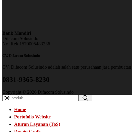
Bank Mandiri
Difacom Solusindo
No. Rek 1570005483236
CV. Difacom Solusindo
CV. Difacom Solusindo adalah salah satu perusahaan jasa pembuatan 
0831-9365-8230
Copyright © 2026 Difacom Solusindo
Home
Portofolio Website
Aturan Layanan (ToS)
Desain Grafis