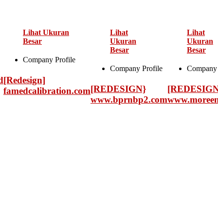
Lihat Ukuran
Lihat
Lihat
Besar
Ukuran
Ukuran
Besar
Besar
Company Profile
Company Profile
Company 
d
[Redesign]
[REDESIGN}
[REDESIGN
famedcalibration.com
www.bprnbp2.com
www.moreen.