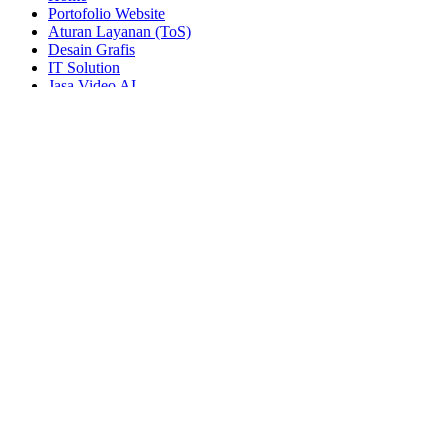
Portofolio Website
Aturan Layanan (ToS)
Desain Grafis
IT Solution
Jasa Video AI
Blog
Kontak Kami
Chat Admin Difacom
Customer Service Difacom
Hi! untuk berbicara pilih salah satu customer service kami, chat via
Whatsapp
Customer Service kami akan segera merespon
Ara (0857-1986-6165)
DIFACOM SOLUSINDO
Rie (0831-9365-8230)
DIFACOM SOLUSINDO