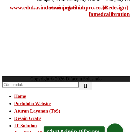
www.edukasindotraining.co.id
www.pelatihanpro.co.id
[Redesign]
famedcalibration
Copyright © 2026 Difacom Solusindo
Home
Portofolio Website
[
Aturan Layanan (ToS)
Desain Grafis
IT Solution
Chat Admin Difacom