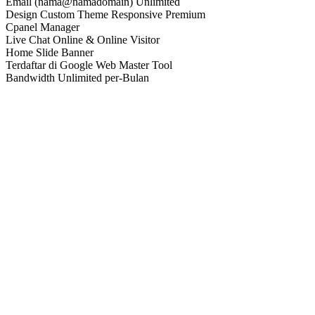
Email (nama@namadomain) Unlimited
Design Custom Theme Responsive Premium
Cpanel Manager
Live Chat Online & Online Visitor
Home Slide Banner
Terdaftar di Google Web Master Tool
Bandwidth Unlimited per-Bulan
Free Posting 20 Konten
Free SSL / HTTPS
ORDER
CUSTOM DESAIN
CUSTOM
Rp.
3.500.000
Renewal 1,8jt/tahun
NAMA DOMAIN: (.com, dll)
Hosting Disk Space 5GB
Maintenance Selama 1 Tahun
Email (nama@namadomain) Unlimited
Design Custom Klien Yang Menentukan
Cpanel Manager
Live Chat Online & Online Visitor
Home Slide Banner
Terdaftar di Google Web Master Tool
Bandwidth Unlimited per-Bulan
Free Posting 20 Konten
Free SSL / HTTPS