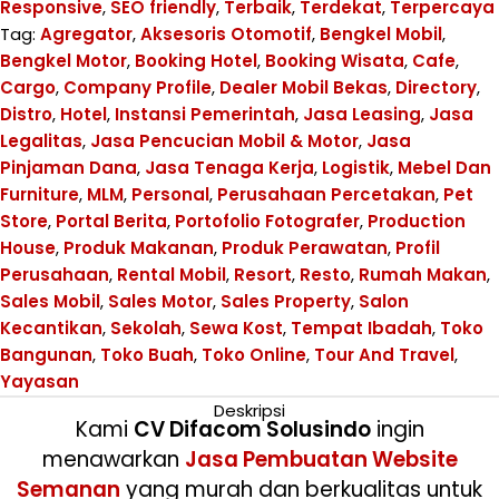
Responsive
,
SEO friendly
,
Terbaik
,
Terdekat
,
Terpercaya
Tag:
Agregator
,
Aksesoris Otomotif
,
Bengkel Mobil
,
Bengkel Motor
,
Booking Hotel
,
Booking Wisata
,
Cafe
,
Cargo
,
Company Profile
,
Dealer Mobil Bekas
,
Directory
,
Distro
,
Hotel
,
Instansi Pemerintah
,
Jasa Leasing
,
Jasa
Legalitas
,
Jasa Pencucian Mobil & Motor
,
Jasa
Pinjaman Dana
,
Jasa Tenaga Kerja
,
Logistik
,
Mebel Dan
Furniture
,
MLM
,
Personal
,
Perusahaan Percetakan
,
Pet
Store
,
Portal Berita
,
Portofolio Fotografer
,
Production
House
,
Produk Makanan
,
Produk Perawatan
,
Profil
Perusahaan
,
Rental Mobil
,
Resort
,
Resto
,
Rumah Makan
,
Sales Mobil
,
Sales Motor
,
Sales Property
,
Salon
Kecantikan
,
Sekolah
,
Sewa Kost
,
Tempat Ibadah
,
Toko
Bangunan
,
Toko Buah
,
Toko Online
,
Tour And Travel
,
Yayasan
Deskripsi
Kami
CV Difacom Solusindo
ingin
menawarkan
Jasa Pembuatan Website
Semanan
yang murah dan berkualitas untuk