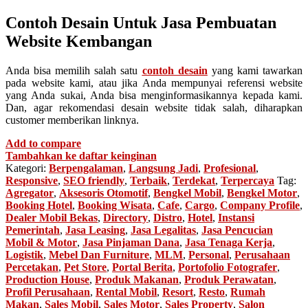
Contoh Desain Untuk Jasa Pembuatan
Website Kembangan
Anda bisa memilih salah satu
contoh desain
yang kami tawarkan
pada website kami, atau jika Anda mempunyai referensi website
yang Anda sukai, Anda bisa menginformasikannya kepada kami.
Dan, agar rekomendasi desain website tidak salah, diharapkan
customer memberikan linknya.
Add to compare
Tambahkan ke daftar keinginan
Kategori:
Berpengalaman
,
Langsung Jadi
,
Profesional
,
Responsive
,
SEO friendly
,
Terbaik
,
Terdekat
,
Terpercaya
Tag:
Agregator
,
Aksesoris Otomotif
,
Bengkel Mobil
,
Bengkel Motor
,
Booking Hotel
,
Booking Wisata
,
Cafe
,
Cargo
,
Company Profile
,
Dealer Mobil Bekas
,
Directory
,
Distro
,
Hotel
,
Instansi
Pemerintah
,
Jasa Leasing
,
Jasa Legalitas
,
Jasa Pencucian
Mobil & Motor
,
Jasa Pinjaman Dana
,
Jasa Tenaga Kerja
,
Logistik
,
Mebel Dan Furniture
,
MLM
,
Personal
,
Perusahaan
Percetakan
,
Pet Store
,
Portal Berita
,
Portofolio Fotografer
,
Production House
,
Produk Makanan
,
Produk Perawatan
,
Profil Perusahaan
,
Rental Mobil
,
Resort
,
Resto
,
Rumah
Makan
,
Sales Mobil
,
Sales Motor
,
Sales Property
,
Salon