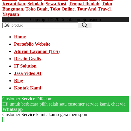
Kecantikan
,
Sekolah
,
Sewa Kost
,
Tempat Ibadah
,
Toko
Bangunan
,
Toko Buah
,
Toko Online
,
Tour And Travel
,
Yayasan
Copyright © 2026 Difacom Solusindo
Home
Portofolio Website
Aturan Layanan (ToS)
Desain Grafis
IT Solution
Jasa Video AI
Blog
Kontak Kami
Customer Service Difacom
Hi! untuk berbicara pilih salah satu customer service kami, chat via
Whatsapp
Customer Service kami akan segera merespon