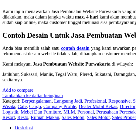
Kami ingin menawarkan Jasa Pembuatan Website Purwakarta yang mura
dilakukan, maka dalam jangka waktu
max. 4 hari
kami akan membuatk
sudah siap online, maka customer tinggal melunasi sisa pembayarann
Contoh Desain Untuk Jasa Pembuatan Web
Anda bisa memilih salah satu
contoh desain
yang kami tawarkan pad
rekomendasi desain website tidak salah, diharapkan customer member
Kami melayani
Jasa Pembuatan Website Purwakarta
di wilayah:
Jatiluhur, Sukasari, Maniis, Tegal Waru, Plered, Sukatani, Darangd
sekitarnya.
Add to compare
Tambahkan ke daftar keinginan
Kategori:
Berpengalaman
,
Langsung Jadi
,
Profesional
,
Responsive
,
S
Wisata
,
Cafe
,
Cargo
,
Company Profile
,
Dealer Mobil Bekas
,
Director
Logistik
,
Mebel Dan Furniture
,
MLM
,
Personal
,
Perusahaan Perceta
Resort
,
Resto
,
Rumah Makan
,
Sales Mobil
,
Sales Motor
,
Sales Proper
Deskripsi