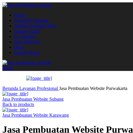
Home
Portofolio Website
Aturan Layanan (ToS)
Desain Grafis
IT Solution
Jasa Video AI
Blog
Kontak Kami
Menu
Beranda
Layanan
Profesional
Jasa Pembuatan Website Purwakarta
Jasa Pembuatan Website Subang
Back to products
Jasa Pembuatan Website Karawang
Jasa Pembuatan Website Purwa