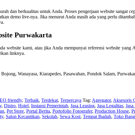
h dan berkualitas untuk Anda. Proses pengerjaan website sangat cep
an demo live-nya. Jika menurut Anda masih ada yang perlu ditambahkan
ya.
site Purwakarta
a website kami, atau jika Anda mempunyai referensi website yang 
ikan linknya.
an, Bojong, Wanayasa, Kiarapedes, Pasawahan, Pondok Salam, Purwakar
EO friendly
,
Terbaik
,
Terdekat
,
Terpercaya
Tag:
Agregator
,
Aksesoris 
y
,
Distro
,
Hotel
,
Instansi Pemerintah
,
Jasa Leasing
,
Jasa Legalitas
,
Jasa
kan
,
Pet Store
,
Portal Berita
,
Portofolio Fotografer
,
Production House
,
P
ty
,
Salon Kecantikan
,
Sekolah
,
Sewa Kost
,
Tempat Ibadah
,
Toko Bang