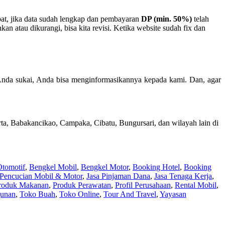
at, jika data sudah lengkap dan pembayaran
DP (min. 50%)
telah
 atau dikurangi, bisa kita revisi. Ketika website sudah fix dan
Anda sukai, Anda bisa menginformasikannya kepada kami. Dan, agar
ta, Babakancikao, Campaka, Cibatu, Bungursari, dan wilayah lain di
Otomotif
,
Bengkel Mobil
,
Bengkel Motor
,
Booking Hotel
,
Booking
 Pencucian Mobil & Motor
,
Jasa Pinjaman Dana
,
Jasa Tenaga Kerja
,
roduk Makanan
,
Produk Perawatan
,
Profil Perusahaan
,
Rental Mobil
,
unan
,
Toko Buah
,
Toko Online
,
Tour And Travel
,
Yayasan