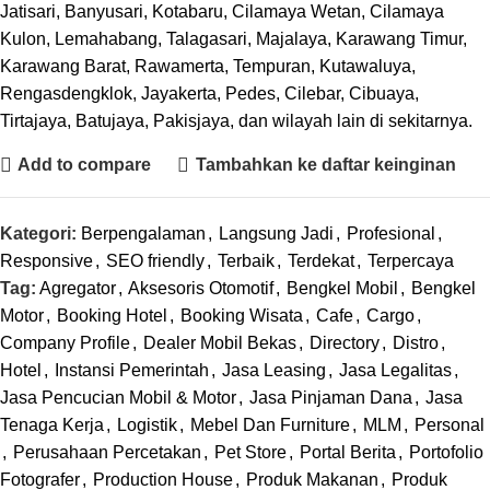
Jatisari, Banyusari, Kotabaru, Cilamaya Wetan, Cilamaya
Kulon, Lemahabang, Talagasari, Majalaya, Karawang Timur,
Karawang Barat, Rawamerta, Tempuran, Kutawaluya,
Rengasdengklok, Jayakerta, Pedes, Cilebar, Cibuaya,
Tirtajaya, Batujaya, Pakisjaya, dan wilayah lain di sekitarnya.
Add to compare
Tambahkan ke daftar keinginan
Kategori:
Berpengalaman
,
Langsung Jadi
,
Profesional
,
Responsive
,
SEO friendly
,
Terbaik
,
Terdekat
,
Terpercaya
Tag:
Agregator
,
Aksesoris Otomotif
,
Bengkel Mobil
,
Bengkel
Motor
,
Booking Hotel
,
Booking Wisata
,
Cafe
,
Cargo
,
Company Profile
,
Dealer Mobil Bekas
,
Directory
,
Distro
,
Hotel
,
Instansi Pemerintah
,
Jasa Leasing
,
Jasa Legalitas
,
Jasa Pencucian Mobil & Motor
,
Jasa Pinjaman Dana
,
Jasa
Tenaga Kerja
,
Logistik
,
Mebel Dan Furniture
,
MLM
,
Personal
,
Perusahaan Percetakan
,
Pet Store
,
Portal Berita
,
Portofolio
Fotografer
,
Production House
,
Produk Makanan
,
Produk