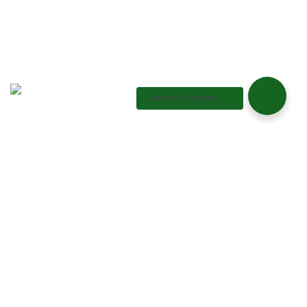
Chat Admin Difacom
Proteksi Sistem Firewall
Kami menambahkan sistem proteksi untuk mencegah
peretas / hacker menembus dan mencuri informasi di
website Anda. Membuat situs web lebih aman juga
memiliki sistem untuk menscan Malware di situs web Anda
Jika ditemukan, sistem akan secara otomatis
menghapusnya.