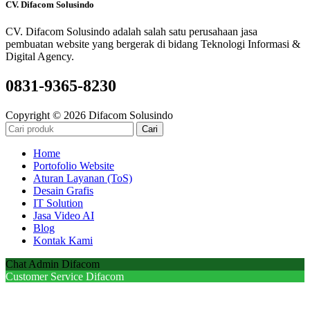
CV. Difacom Solusindo
CV. Difacom Solusindo adalah salah satu perusahaan jasa
pembuatan website yang bergerak di bidang Teknologi Informasi &
Digital Agency.
0831-9365-8230
Copyright © 2026 Difacom Solusindo
Cari
Home
Portofolio Website
Aturan Layanan (ToS)
Desain Grafis
IT Solution
Jasa Video AI
Blog
Kontak Kami
Chat Admin Difacom
Customer Service Difacom
Hi! untuk berbicara pilih salah satu customer service kami, chat via
Whatsapp