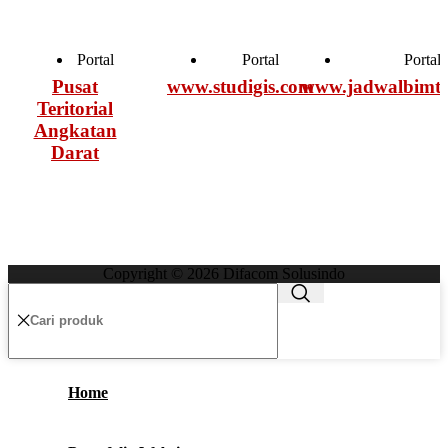
Portal
Portal
Portal
Pusat
www.studigis.com
www.jadwalbimte
Teritorial
Angkatan
Darat
Copyright © 2026 Difacom Solusindo
w
Home