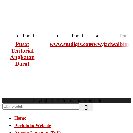
Portal
Portal
Portal
Pusat
www.studigis.com
www.jadwalbimte
Teritorial
Angkatan
Darat
Copyright © 2026 Difacom Solusindo
Home
Portofolio Website
w
Aturan Layanan (ToS)