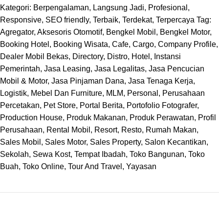
Kategori:
Berpengalaman
,
Langsung Jadi
,
Profesional
,
Responsive
,
SEO friendly
,
Terbaik
,
Terdekat
,
Terpercaya
Tag:
Agregator
,
Aksesoris Otomotif
,
Bengkel Mobil
,
Bengkel Motor
,
Booking Hotel
,
Booking Wisata
,
Cafe
,
Cargo
,
Company Profile
,
Dealer Mobil Bekas
,
Directory
,
Distro
,
Hotel
,
Instansi
Pemerintah
,
Jasa Leasing
,
Jasa Legalitas
,
Jasa Pencucian
Mobil & Motor
,
Jasa Pinjaman Dana
,
Jasa Tenaga Kerja
,
Logistik
,
Mebel Dan Furniture
,
MLM
,
Personal
,
Perusahaan
Percetakan
,
Pet Store
,
Portal Berita
,
Portofolio Fotografer
,
Production House
,
Produk Makanan
,
Produk Perawatan
,
Profil
Perusahaan
,
Rental Mobil
,
Resort
,
Resto
,
Rumah Makan
,
Sales Mobil
,
Sales Motor
,
Sales Property
,
Salon Kecantikan
,
Sekolah
,
Sewa Kost
,
Tempat Ibadah
,
Toko Bangunan
,
Toko
Buah
,
Toko Online
,
Tour And Travel
,
Yayasan
TENTANG KAMI