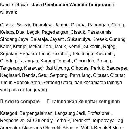
Kami melayani
Jasa Pembuatan Website Tangerang
di
wilayah:
Cisoka, Solear, Tigaraksa, Jambe, Cikupa, Panongan, Curug,
Kelapa Dua, Legok, Pagedangan, Cisauk, Pasarkemis,
Sindang Jaya, Balaraja, Jayanti, Sukamulya, Kresek, Gunung
Kaler, Kronjo, Mekar Baru, Mauk, Kemiri, Sukadiri, Rajeg,
Sepatan, Sepatan Timur, Pakuhaji, Teluknaga, Kosambi,
Ciledug, Larangan, Karang Tengah, Cipondoh, Pinang,
Tangerang, Karawaci, Jati Uwung, Cibodas, Periuk, Batuceper,
Neglasari, Benda, Setu, Serpong, Pamulang, Ciputat, Ciputat
Timur, Pondok Aren, Serpong Utara, dan kecamatan lainnya
yang ada di Tangerang.
Add to compare
Tambahkan ke daftar keinginan
Kategori:
Berpengalaman
,
Langsung Jadi
,
Profesional
,
Responsive
,
SEO friendly
,
Terbaik
,
Terdekat
,
Terpercaya
Tag:
Agregator
,
Aksesoris Otomotif
,
Bengkel Mobil
,
Bengkel Motor
,