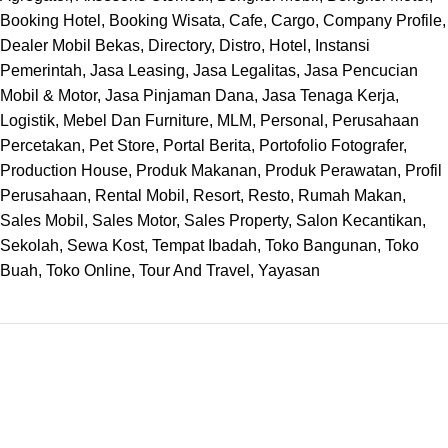
Booking Hotel
,
Booking Wisata
,
Cafe
,
Cargo
,
Company Profile
,
Dealer Mobil Bekas
,
Directory
,
Distro
,
Hotel
,
Instansi
Pemerintah
,
Jasa Leasing
,
Jasa Legalitas
,
Jasa Pencucian
Mobil & Motor
,
Jasa Pinjaman Dana
,
Jasa Tenaga Kerja
,
Logistik
,
Mebel Dan Furniture
,
MLM
,
Personal
,
Perusahaan
Percetakan
,
Pet Store
,
Portal Berita
,
Portofolio Fotografer
,
Production House
,
Produk Makanan
,
Produk Perawatan
,
Profil
Perusahaan
,
Rental Mobil
,
Resort
,
Resto
,
Rumah Makan
,
Sales Mobil
,
Sales Motor
,
Sales Property
,
Salon Kecantikan
,
Sekolah
,
Sewa Kost
,
Tempat Ibadah
,
Toko Bangunan
,
Toko
Buah
,
Toko Online
,
Tour And Travel
,
Yayasan
TENTANG KAMI
Profil Perusahaan
Kenapa Kami