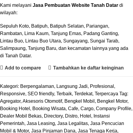
Kami melayani
Jasa Pembuatan Website Tanah Datar
di
wilayah:
Sepuluh Koto, Batipuh, Batipuh Selatan, Pariangan,
Rambatan, Lima Kaum, Tanjung Emas, Padang Ganting,
Lintau Buo, Lintau Buo Utara, Sungayang, Sungai Tarab,
Salimpaung, Tanjung Baru, dan kecamatan lainnya yang ada
di Tanah Datar.
Add to compare
Tambahkan ke daftar keinginan
Kategori:
Berpengalaman
,
Langsung Jadi
,
Profesional
,
Responsive
,
SEO friendly
,
Terbaik
,
Terdekat
,
Terpercaya
Tag:
Agregator
,
Aksesoris Otomotif
,
Bengkel Mobil
,
Bengkel Motor
,
Booking Hotel
,
Booking Wisata
,
Cafe
,
Cargo
,
Company Profile
,
Dealer Mobil Bekas
,
Directory
,
Distro
,
Hotel
,
Instansi
Pemerintah
,
Jasa Leasing
,
Jasa Legalitas
,
Jasa Pencucian
Mobil & Motor
,
Jasa Pinjaman Dana
,
Jasa Tenaga Kerja
,