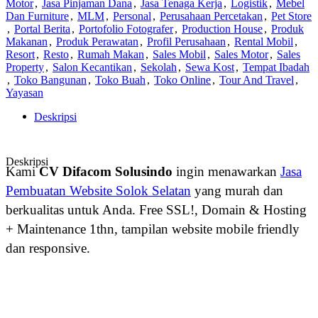
Motor
,
Jasa Pinjaman Dana
,
Jasa Tenaga Kerja
,
Logistik
,
Mebel
Dan Furniture
,
MLM
,
Personal
,
Perusahaan Percetakan
,
Pet Store
,
Portal Berita
,
Portofolio Fotografer
,
Production House
,
Produk
Makanan
,
Produk Perawatan
,
Profil Perusahaan
,
Rental Mobil
,
Resort
,
Resto
,
Rumah Makan
,
Sales Mobil
,
Sales Motor
,
Sales
Property
,
Salon Kecantikan
,
Sekolah
,
Sewa Kost
,
Tempat Ibadah
,
Toko Bangunan
,
Toko Buah
,
Toko Online
,
Tour And Travel
,
Yayasan
Deskripsi
Deskripsi
Kami
CV Difacom Solusindo
ingin menawarkan
Jasa
Pembuatan Website Solok Selatan
yang murah dan
berkualitas untuk Anda. Free SSL!, Domain & Hosting
+ Maintenance 1thn, tampilan website mobile friendly
dan responsive.