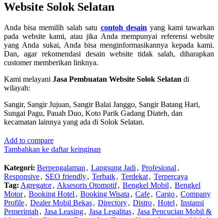
Website Solok Selatan
Anda bisa memilih salah satu
contoh desain
yang kami tawarkan
pada website kami, atau jika Anda mempunyai referensi website
yang Anda sukai, Anda bisa menginformasikannya kepada kami.
Dan, agar rekomendasi desain website tidak salah, diharapkan
customer memberikan linknya.
Kami melayani
Jasa Pembuatan Website Solok Selatan
di
wilayah:
Sangir, Sangir Jujuan, Sangir Balai Janggo, Sangir Batang Hari,
Sungai Pagu, Pauah Duo, Koto Parik Gadang Diateh, dan
kecamatan lainnya yang ada di Solok Selatan.
Add to compare
Tambahkan ke daftar keinginan
Kategori:
Berpengalaman
,
Langsung Jadi
,
Profesional
,
Responsive
,
SEO friendly
,
Terbaik
,
Terdekat
,
Terpercaya
Tag:
Agregator
,
Aksesoris Otomotif
,
Bengkel Mobil
,
Bengkel
Motor
,
Booking Hotel
,
Booking Wisata
,
Cafe
,
Cargo
,
Company
Profile
,
Dealer Mobil Bekas
,
Directory
,
Distro
,
Hotel
,
Instansi
Pemerintah
,
Jasa Leasing
,
Jasa Legalitas
,
Jasa Pencucian Mobil &