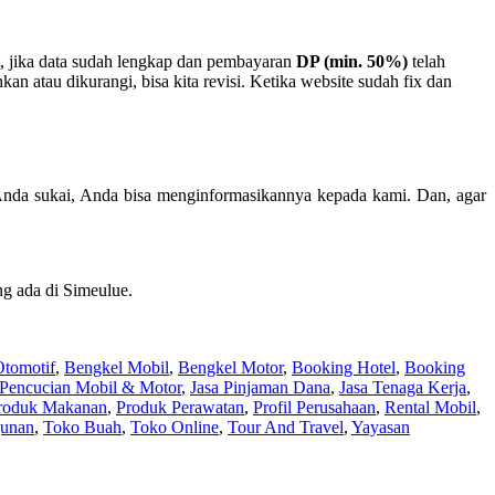
, jika data sudah lengkap dan pembayaran
DP (min. 50%)
telah
 atau dikurangi, bisa kita revisi. Ketika website sudah fix dan
Anda sukai, Anda bisa menginformasikannya kepada kami. Dan, agar
g ada di Simeulue.
Otomotif
,
Bengkel Mobil
,
Bengkel Motor
,
Booking Hotel
,
Booking
 Pencucian Mobil & Motor
,
Jasa Pinjaman Dana
,
Jasa Tenaga Kerja
,
roduk Makanan
,
Produk Perawatan
,
Profil Perusahaan
,
Rental Mobil
,
unan
,
Toko Buah
,
Toko Online
,
Tour And Travel
,
Yayasan