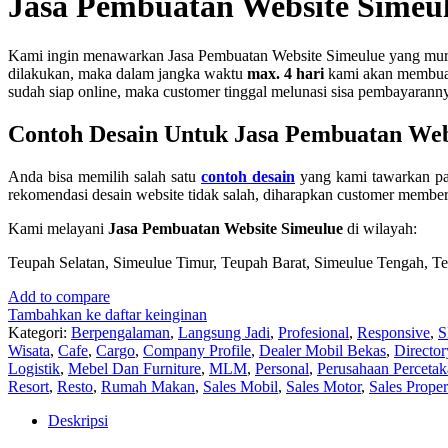
Jasa Pembuatan Website Simeu
Kami ingin menawarkan Jasa Pembuatan Website Simeulue yang murah 
dilakukan, maka dalam jangka waktu
max. 4 hari
kami akan membuatk
sudah siap online, maka customer tinggal melunasi sisa pembayarann
Contoh Desain Untuk Jasa Pembuatan Web
Anda bisa memilih salah satu
contoh desain
yang kami tawarkan pad
rekomendasi desain website tidak salah, diharapkan customer member
Kami melayani
Jasa Pembuatan Website Simeulue
di wilayah:
Teupah Selatan, Simeulue Timur, Teupah Barat, Simeulue Tengah, Te
Add to compare
Tambahkan ke daftar keinginan
Kategori:
Berpengalaman
,
Langsung Jadi
,
Profesional
,
Responsive
,
S
Wisata
,
Cafe
,
Cargo
,
Company Profile
,
Dealer Mobil Bekas
,
Director
Logistik
,
Mebel Dan Furniture
,
MLM
,
Personal
,
Perusahaan Perceta
Resort
,
Resto
,
Rumah Makan
,
Sales Mobil
,
Sales Motor
,
Sales Proper
Deskripsi