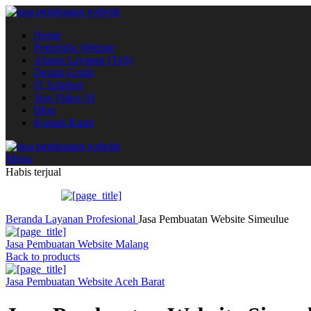
Home
Portofolio Website
Aturan Layanan (ToS)
Desain Grafis
IT Solution
Jasa Video AI
Blog
Kontak Kami
Menu
Habis terjual
Beranda
Layanan
Profesional
Jasa Pembuatan Website Simeulue
Jasa Pembuatan Website Malang
Back to products
Jasa Pembuatan Website Aceh Barat