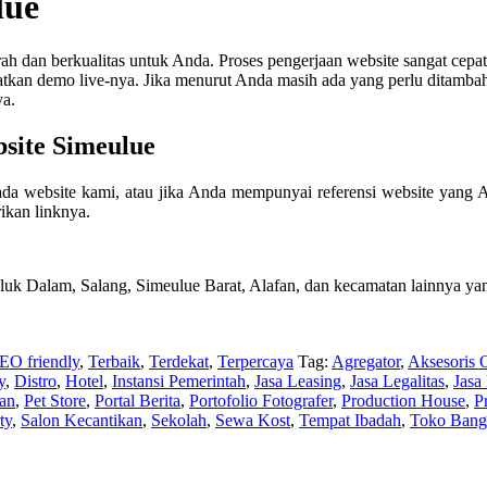
lue
dan berkualitas untuk Anda. Proses pengerjaan website sangat cepat
an demo live-nya. Jika menurut Anda masih ada yang perlu ditambahkan
ya.
site Simeulue
a website kami, atau jika Anda mempunyai referensi website yang 
ikan linknya.
luk Dalam, Salang, Simeulue Barat, Alafan, dan kecamatan lainnya yan
EO friendly
,
Terbaik
,
Terdekat
,
Terpercaya
Tag:
Agregator
,
Aksesoris 
y
,
Distro
,
Hotel
,
Instansi Pemerintah
,
Jasa Leasing
,
Jasa Legalitas
,
Jasa
kan
,
Pet Store
,
Portal Berita
,
Portofolio Fotografer
,
Production House
,
P
ty
,
Salon Kecantikan
,
Sekolah
,
Sewa Kost
,
Tempat Ibadah
,
Toko Bang