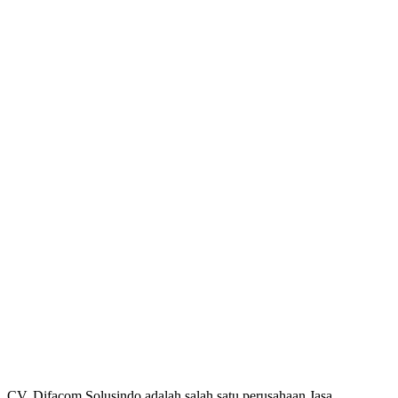
CV. Difacom Solusindo adalah salah satu perusahaan Jasa