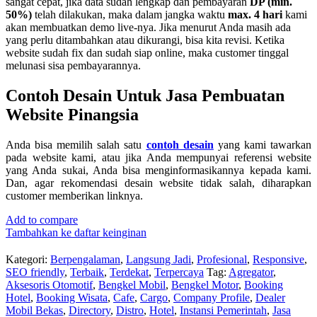
sangat cepat, jika data sudah lengkap dan pembayaran
DP (min.
50%)
telah dilakukan, maka dalam jangka waktu
max. 4 hari
kami
akan membuatkan demo live-nya. Jika menurut Anda masih ada
yang perlu ditambahkan atau dikurangi, bisa kita revisi. Ketika
website sudah fix dan sudah siap online, maka customer tinggal
melunasi sisa pembayarannya.
Contoh Desain Untuk Jasa Pembuatan
Website Pinangsia
Anda bisa memilih salah satu
contoh desain
yang kami tawarkan
pada website kami, atau jika Anda mempunyai referensi website
yang Anda sukai, Anda bisa menginformasikannya kepada kami.
Dan, agar rekomendasi desain website tidak salah, diharapkan
customer memberikan linknya.
Add to compare
Tambahkan ke daftar keinginan
Kategori:
Berpengalaman
,
Langsung Jadi
,
Profesional
,
Responsive
,
SEO friendly
,
Terbaik
,
Terdekat
,
Terpercaya
Tag:
Agregator
,
Aksesoris Otomotif
,
Bengkel Mobil
,
Bengkel Motor
,
Booking
Hotel
,
Booking Wisata
,
Cafe
,
Cargo
,
Company Profile
,
Dealer
Mobil Bekas
,
Directory
,
Distro
,
Hotel
,
Instansi Pemerintah
,
Jasa