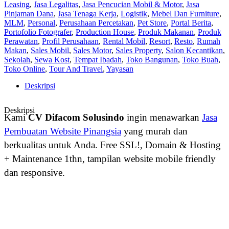
Leasing
,
Jasa Legalitas
,
Jasa Pencucian Mobil & Motor
,
Jasa
Pinjaman Dana
,
Jasa Tenaga Kerja
,
Logistik
,
Mebel Dan Furniture
,
MLM
,
Personal
,
Perusahaan Percetakan
,
Pet Store
,
Portal Berita
,
Portofolio Fotografer
,
Production House
,
Produk Makanan
,
Produk
Perawatan
,
Profil Perusahaan
,
Rental Mobil
,
Resort
,
Resto
,
Rumah
Makan
,
Sales Mobil
,
Sales Motor
,
Sales Property
,
Salon Kecantikan
,
Sekolah
,
Sewa Kost
,
Tempat Ibadah
,
Toko Bangunan
,
Toko Buah
,
Toko Online
,
Tour And Travel
,
Yayasan
Deskripsi
Deskripsi
Kami
CV Difacom Solusindo
ingin menawarkan
Jasa
Pembuatan Website Pinangsia
yang murah dan
berkualitas untuk Anda. Free SSL!, Domain & Hosting
+ Maintenance 1thn, tampilan website mobile friendly
dan responsive.