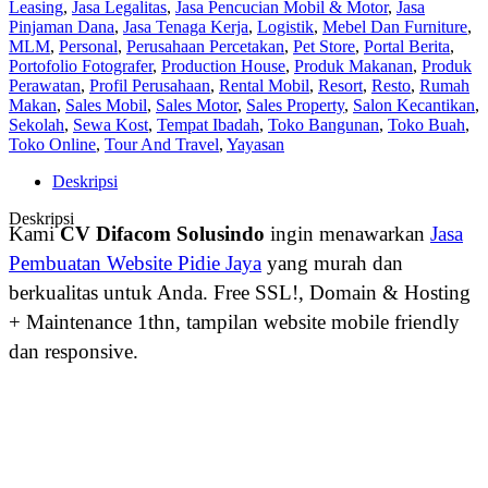
Leasing
,
Jasa Legalitas
,
Jasa Pencucian Mobil & Motor
,
Jasa
Pinjaman Dana
,
Jasa Tenaga Kerja
,
Logistik
,
Mebel Dan Furniture
,
MLM
,
Personal
,
Perusahaan Percetakan
,
Pet Store
,
Portal Berita
,
Portofolio Fotografer
,
Production House
,
Produk Makanan
,
Produk
Perawatan
,
Profil Perusahaan
,
Rental Mobil
,
Resort
,
Resto
,
Rumah
Makan
,
Sales Mobil
,
Sales Motor
,
Sales Property
,
Salon Kecantikan
,
Sekolah
,
Sewa Kost
,
Tempat Ibadah
,
Toko Bangunan
,
Toko Buah
,
Toko Online
,
Tour And Travel
,
Yayasan
Deskripsi
Deskripsi
Kami
CV Difacom Solusindo
ingin menawarkan
Jasa
Pembuatan Website Pidie Jaya
yang murah dan
berkualitas untuk Anda. Free SSL!, Domain & Hosting
+ Maintenance 1thn, tampilan website mobile friendly
dan responsive.