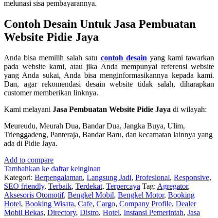
melunasi sisa pembayarannya.
Contoh Desain Untuk Jasa Pembuatan
Website Pidie Jaya
Anda bisa memilih salah satu
contoh desain
yang kami tawarkan
pada website kami, atau jika Anda mempunyai referensi website
yang Anda sukai, Anda bisa menginformasikannya kepada kami.
Dan, agar rekomendasi desain website tidak salah, diharapkan
customer memberikan linknya.
Kami melayani
Jasa Pembuatan Website Pidie Jaya
di wilayah:
Meureudu, Meurah Dua, Bandar Dua, Jangka Buya, Ulim,
Trienggadeng, Panteraja, Bandar Baru, dan kecamatan lainnya yang
ada di Pidie Jaya.
Add to compare
Tambahkan ke daftar keinginan
Kategori:
Berpengalaman
,
Langsung Jadi
,
Profesional
,
Responsive
,
SEO friendly
,
Terbaik
,
Terdekat
,
Terpercaya
Tag:
Agregator
,
Aksesoris Otomotif
,
Bengkel Mobil
,
Bengkel Motor
,
Booking
Hotel
,
Booking Wisata
,
Cafe
,
Cargo
,
Company Profile
,
Dealer
Mobil Bekas
,
Directory
,
Distro
,
Hotel
,
Instansi Pemerintah
,
Jasa