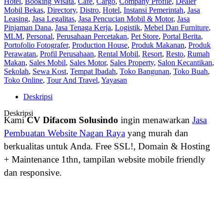
Hotel
,
Booking Wisata
,
Cafe
,
Cargo
,
Company Profile
,
Dealer
Mobil Bekas
,
Directory
,
Distro
,
Hotel
,
Instansi Pemerintah
,
Jasa
Leasing
,
Jasa Legalitas
,
Jasa Pencucian Mobil & Motor
,
Jasa
Pinjaman Dana
,
Jasa Tenaga Kerja
,
Logistik
,
Mebel Dan Furniture
,
MLM
,
Personal
,
Perusahaan Percetakan
,
Pet Store
,
Portal Berita
,
Portofolio Fotografer
,
Production House
,
Produk Makanan
,
Produk
Perawatan
,
Profil Perusahaan
,
Rental Mobil
,
Resort
,
Resto
,
Rumah
Makan
,
Sales Mobil
,
Sales Motor
,
Sales Property
,
Salon Kecantikan
,
Sekolah
,
Sewa Kost
,
Tempat Ibadah
,
Toko Bangunan
,
Toko Buah
,
Toko Online
,
Tour And Travel
,
Yayasan
Deskripsi
Deskripsi
Kami
CV Difacom Solusindo
ingin menawarkan
Jasa
Pembuatan Website Nagan Raya
yang murah dan
berkualitas untuk Anda. Free SSL!, Domain & Hosting
+ Maintenance 1thn, tampilan website mobile friendly
dan responsive.