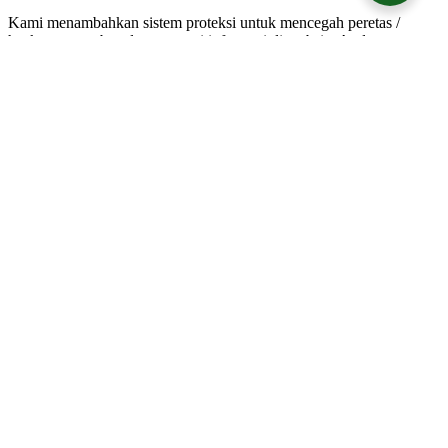
Kami menambahkan sistem proteksi untuk mencegah peretas /
hacker menembus dan mencuri informasi di website Anda.
Membuat situs web lebih aman juga memiliki sistem untuk menscan
Malware di situs web Anda Jika ditemukan, sistem akan secara
otomatis menghapusnya.