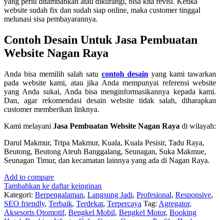
yang perlu ditambahkan atau dikurangi, bisa kita revisi. Ketika
website sudah fix dan sudah siap online, maka customer tinggal
melunasi sisa pembayarannya.
Contoh Desain Untuk Jasa Pembuatan
Website Nagan Raya
Anda bisa memilih salah satu
contoh desain
yang kami tawarkan
pada website kami, atau jika Anda mempunyai referensi website
yang Anda sukai, Anda bisa menginformasikannya kepada kami.
Dan, agar rekomendasi desain website tidak salah, diharapkan
customer memberikan linknya.
Kami melayani
Jasa Pembuatan Website Nagan Raya
di wilayah:
Darul Makmur, Tripa Makmur, Kuala, Kuala Pesisir, Tadu Raya,
Beutong, Beutong Ateuh Banggalang, Seunagan, Suka Makmue,
Seunagan Timur, dan kecamatan lainnya yang ada di Nagan Raya.
Add to compare
Tambahkan ke daftar keinginan
Kategori:
Berpengalaman
,
Langsung Jadi
,
Profesional
,
Responsive
,
SEO friendly
,
Terbaik
,
Terdekat
,
Terpercaya
Tag:
Agregator
,
Aksesoris Otomotif
,
Bengkel Mobil
,
Bengkel Motor
,
Booking