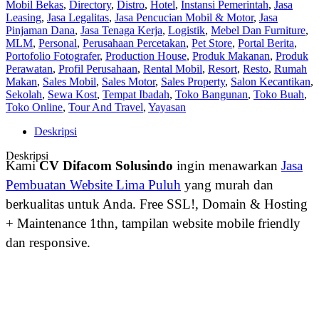
Mobil Bekas
,
Directory
,
Distro
,
Hotel
,
Instansi Pemerintah
,
Jasa
Leasing
,
Jasa Legalitas
,
Jasa Pencucian Mobil & Motor
,
Jasa
Pinjaman Dana
,
Jasa Tenaga Kerja
,
Logistik
,
Mebel Dan Furniture
,
MLM
,
Personal
,
Perusahaan Percetakan
,
Pet Store
,
Portal Berita
,
Portofolio Fotografer
,
Production House
,
Produk Makanan
,
Produk
Perawatan
,
Profil Perusahaan
,
Rental Mobil
,
Resort
,
Resto
,
Rumah
Makan
,
Sales Mobil
,
Sales Motor
,
Sales Property
,
Salon Kecantikan
,
Sekolah
,
Sewa Kost
,
Tempat Ibadah
,
Toko Bangunan
,
Toko Buah
,
Toko Online
,
Tour And Travel
,
Yayasan
Deskripsi
Deskripsi
Kami
CV Difacom Solusindo
ingin menawarkan
Jasa
Pembuatan Website Lima Puluh
yang murah dan
berkualitas untuk Anda. Free SSL!, Domain & Hosting
+ Maintenance 1thn, tampilan website mobile friendly
dan responsive.