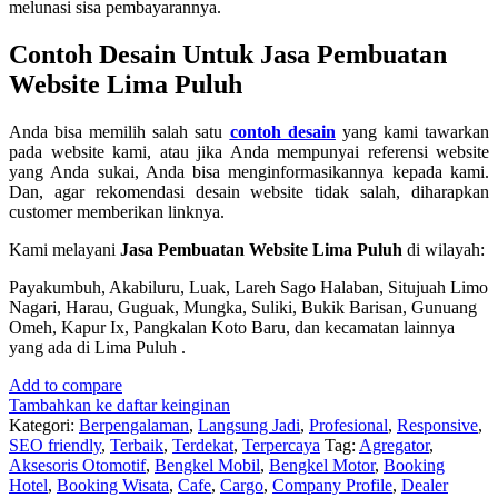
melunasi sisa pembayarannya.
Contoh Desain Untuk Jasa Pembuatan
Website Lima Puluh
Anda bisa memilih salah satu
contoh desain
yang kami tawarkan
pada website kami, atau jika Anda mempunyai referensi website
yang Anda sukai, Anda bisa menginformasikannya kepada kami.
Dan, agar rekomendasi desain website tidak salah, diharapkan
customer memberikan linknya.
Kami melayani
Jasa Pembuatan Website Lima Puluh
di wilayah:
Payakumbuh, Akabiluru, Luak, Lareh Sago Halaban, Situjuah Limo
Nagari, Harau, Guguak, Mungka, Suliki, Bukik Barisan, Gunuang
Omeh, Kapur Ix, Pangkalan Koto Baru, dan kecamatan lainnya
yang ada di Lima Puluh .
Add to compare
Tambahkan ke daftar keinginan
Kategori:
Berpengalaman
,
Langsung Jadi
,
Profesional
,
Responsive
,
SEO friendly
,
Terbaik
,
Terdekat
,
Terpercaya
Tag:
Agregator
,
Aksesoris Otomotif
,
Bengkel Mobil
,
Bengkel Motor
,
Booking
Hotel
,
Booking Wisata
,
Cafe
,
Cargo
,
Company Profile
,
Dealer