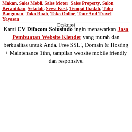
Makan
,
Sales Mobil
,
Sales Motor
,
Sales Property
,
Salon
Kecantikan
,
Sekolah
,
Sewa Kost
,
Tempat Ibadah
,
Toko
Bangunan
,
Toko Buah
,
Toko Online
,
Tour And Travel
,
Yayasan
Deskripsi
Kami
CV Difacom Solusindo
ingin menawarkan
Jasa
Pembuatan Website Klender
yang murah dan
berkualitas untuk Anda. Free SSL!, Domain & Hosting
+ Maintenance 1thn, tampilan website mobile friendly
dan responsive.