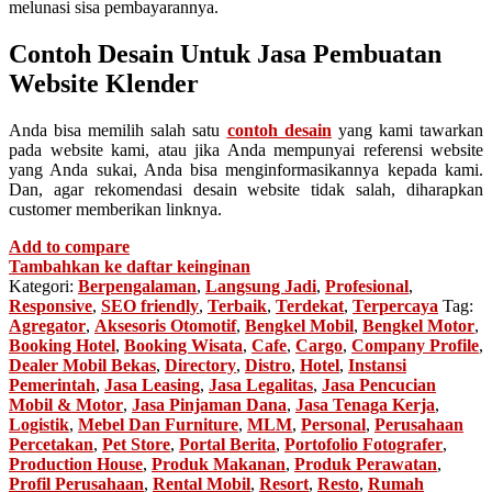
melunasi sisa pembayarannya.
Contoh Desain Untuk Jasa Pembuatan
Website Klender
Anda bisa memilih salah satu
contoh desain
yang kami tawarkan
pada website kami, atau jika Anda mempunyai referensi website
yang Anda sukai, Anda bisa menginformasikannya kepada kami.
Dan, agar rekomendasi desain website tidak salah, diharapkan
customer memberikan linknya.
Add to compare
Tambahkan ke daftar keinginan
Kategori:
Berpengalaman
,
Langsung Jadi
,
Profesional
,
Responsive
,
SEO friendly
,
Terbaik
,
Terdekat
,
Terpercaya
Tag:
Agregator
,
Aksesoris Otomotif
,
Bengkel Mobil
,
Bengkel Motor
,
Booking Hotel
,
Booking Wisata
,
Cafe
,
Cargo
,
Company Profile
,
Dealer Mobil Bekas
,
Directory
,
Distro
,
Hotel
,
Instansi
Pemerintah
,
Jasa Leasing
,
Jasa Legalitas
,
Jasa Pencucian
Mobil & Motor
,
Jasa Pinjaman Dana
,
Jasa Tenaga Kerja
,
Logistik
,
Mebel Dan Furniture
,
MLM
,
Personal
,
Perusahaan
Percetakan
,
Pet Store
,
Portal Berita
,
Portofolio Fotografer
,
Production House
,
Produk Makanan
,
Produk Perawatan
,
Profil Perusahaan
,
Rental Mobil
,
Resort
,
Resto
,
Rumah