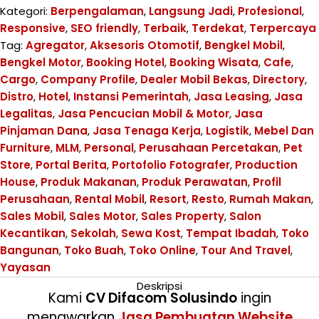
Kategori:
Berpengalaman
,
Langsung Jadi
,
Profesional
,
Responsive
,
SEO friendly
,
Terbaik
,
Terdekat
,
Terpercaya
Tag:
Agregator
,
Aksesoris Otomotif
,
Bengkel Mobil
,
Bengkel Motor
,
Booking Hotel
,
Booking Wisata
,
Cafe
,
Cargo
,
Company Profile
,
Dealer Mobil Bekas
,
Directory
,
Distro
,
Hotel
,
Instansi Pemerintah
,
Jasa Leasing
,
Jasa
Legalitas
,
Jasa Pencucian Mobil & Motor
,
Jasa
Pinjaman Dana
,
Jasa Tenaga Kerja
,
Logistik
,
Mebel Dan
Furniture
,
MLM
,
Personal
,
Perusahaan Percetakan
,
Pet
Store
,
Portal Berita
,
Portofolio Fotografer
,
Production
House
,
Produk Makanan
,
Produk Perawatan
,
Profil
Perusahaan
,
Rental Mobil
,
Resort
,
Resto
,
Rumah Makan
,
Sales Mobil
,
Sales Motor
,
Sales Property
,
Salon
Kecantikan
,
Sekolah
,
Sewa Kost
,
Tempat Ibadah
,
Toko
Bangunan
,
Toko Buah
,
Toko Online
,
Tour And Travel
,
Yayasan
Deskripsi
Kami
CV Difacom Solusindo
ingin
menawarkan
Jasa Pembuatan Website