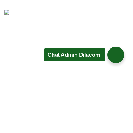
Proteksi Sistem Firewall
Kami menambahkan sistem proteksi untuk mencegah
peretas / hacker menembus dan mencuri informasi di
website Anda. Membuat situs web lebih aman juga
Chat Admin Difacom
memiliki sistem untuk menscan Malware di situs web
Anda Jika ditemukan, sistem akan secara otomatis
menghapusnya.