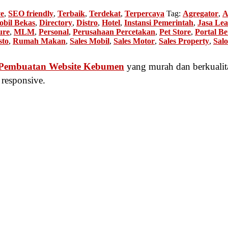
ve
,
SEO friendly
,
Terbaik
,
Terdekat
,
Terpercaya
Tag:
Agregator
,
A
obil Bekas
,
Directory
,
Distro
,
Hotel
,
Instansi Pemerintah
,
Jasa Lea
ure
,
MLM
,
Personal
,
Perusahaan Percetakan
,
Pet Store
,
Portal Be
sto
,
Rumah Makan
,
Sales Mobil
,
Sales Motor
,
Sales Property
,
Sal
 Pembuatan Website Kebumen
yang murah dan berkualit
 responsive.