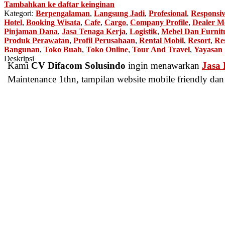
Tambahkan ke daftar keinginan
Kategori:
Berpengalaman
,
Langsung Jadi
,
Profesional
,
Responsi
Hotel
,
Booking Wisata
,
Cafe
,
Cargo
,
Company Profile
,
Dealer M
Pinjaman Dana
,
Jasa Tenaga Kerja
,
Logistik
,
Mebel Dan Furnit
Produk Perawatan
,
Profil Perusahaan
,
Rental Mobil
,
Resort
,
Re
Bangunan
,
Toko Buah
,
Toko Online
,
Tour And Travel
,
Yayasan
Deskripsi
Kami
CV Difacom Solusindo
ingin menawarkan
Jasa
Maintenance 1thn, tampilan website mobile friendly dan