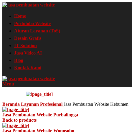
Home
Portofolio Website
Aturan Layanan (ToS)
Desain Grafis
IT Solution
Jasa Video AI
Blog
Kontak Kami
Menu
Beranda
Layanan
Profesional
Jasa Pembuatan Website Kebumen
Jasa Pembuatan Website Purbalingga
Back to products
Jasa Pembuatan Website Wonosobo