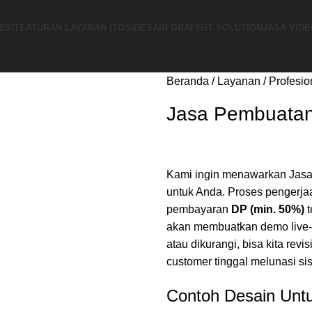
BSITE
ATURAN LAYANAN (TOS)
DESAIN GRAFIS
IT SOLUTION
JASA VIDE
Beranda
Layanan
Profesio
Jasa Pembuata
Kami ingin menawarkan Jasa
untuk Anda. Proses pengerjaa
pembayaran
DP (min. 50%)
t
akan membuatkan demo live-
atau dikurangi, bisa kita revi
customer tinggal melunasi s
Contoh Desain Unt