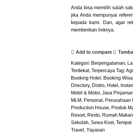
Anda bisa memilih salah sa
jika Anda mempunyai refere
kepada kami. Dan, agar rek
memberikan linknya.
Add to compare
Tambah
Kategori:
Berpengalaman
,
La
Terdekat
,
Terpercaya
Tag:
Agr
Booking Hotel
,
Booking Wisa
Directory
,
Distro
,
Hotel
,
Insta
Mobil & Motor
,
Jasa Pinjama
MLM
,
Personal
,
Perusahaan 
Production House
,
Produk M
Resort
,
Resto
,
Rumah Makan
Sekolah
,
Sewa Kost
,
Tempat 
Travel
,
Yayasan