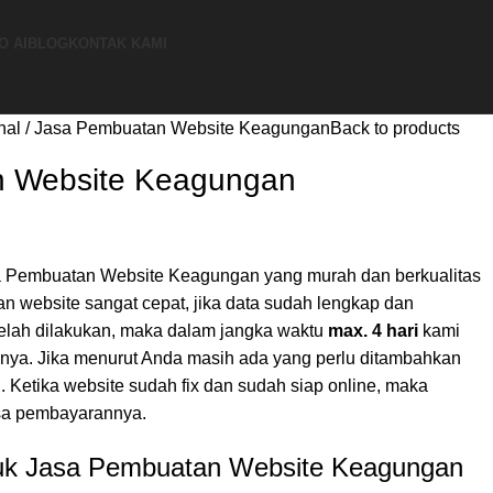
O AI
BLOG
KONTAK KAMI
nal
Jasa Pembuatan Website Keagungan
Back to products
n Website Keagungan
 Pembuatan Website Keagungan yang murah dan berkualitas
n website sangat cepat, jika data sudah lengkap dan
elah dilakukan, maka dalam jangka waktu
max. 4 hari
kami
nya. Jika menurut Anda masih ada yang perlu ditambahkan
si. Ketika website sudah fix dan sudah siap online, maka
isa pembayarannya.
uk Jasa Pembuatan Website Keagungan