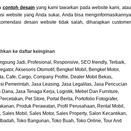
tu
contoh desain
yang kami tawarkan pada website kami, atau
nsi website yang Anda sukai, Anda bisa menginformasikannya
omendasi desain website tidak salah, diharapkan customer
kan ke daftar keinginan
ngsung Jadi
,
Profesional
,
Responsive
,
SEO friendly
,
Terbaik
,
egator
,
Aksesoris Otomotif
,
Bengkel Mobil
,
Bengkel Motor
,
ta
,
Cafe
,
Cargo
,
Company Profile
,
Dealer Mobil Bekas
,
nsi Pemerintah
,
Jasa Leasing
,
Jasa Legalitas
,
Jasa Pencucian
n Dana
,
Jasa Tenaga Kerja
,
Logistik
,
Mebel Dan Furniture
,
Percetakan
,
Pet Store
,
Portal Berita
,
Portofolio Fotografer
,
akanan
,
Produk Perawatan
,
Profil Perusahaan
,
Rental Mobil
,
,
Sales Mobil
,
Sales Motor
,
Sales Property
,
Salon Kecantikan
,
Ibadah
,
Toko Bangunan
,
Toko Buah
,
Toko Online
,
Tour And