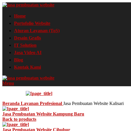
Home
Portofolio Website
Aturan Layanan (ToS)
Desain Grafis
IT Solution
Jasa Video AI
Blog
Kontak Kami
Menu
Beranda
Layanan
Profesional
Jasa Pembuatan Website Kalisari
Jasa Pembuatan Website Kampung Baru
Back to products
Jasa Pembuatan Website Cibubur