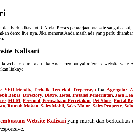
ri
dan berkualitas untuk Anda. Proses pengerjaan website sangat cepat,
an demo live-nya. Jika menurut Anda masih ada yang perlu ditambahkan
ya.
ite Kalisari
a website kami, atau jika Anda mempunyai referensi website yang 
ikan linknya.
ve
,
SEO friendly
,
Terbaik
,
Terdekat
,
Terpercaya
Tag:
Agregator
,
A
obil Bekas
,
Directory
,
Distro
,
Hotel
,
Instansi Pemerintah
,
Jasa Lea
ure
,
MLM
,
Personal
,
Perusahaan Percetakan
,
Pet Store
,
Portal Be
sto
,
Rumah Makan
,
Sales Mobil
,
Sales Motor
,
Sales Property
,
Sal
Pembuatan Website Kalisari
yang murah dan berkualitas
responsive.