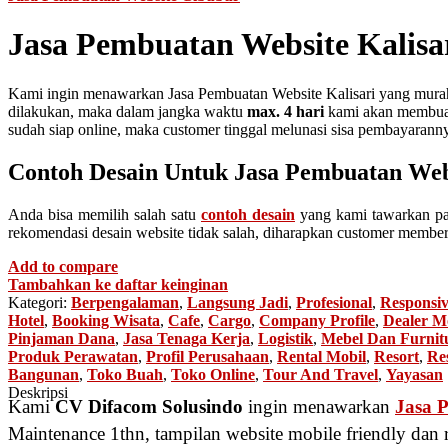
Jasa Pembuatan Website Kalisa
Kami ingin menawarkan Jasa Pembuatan Website Kalisari yang murah 
dilakukan, maka dalam jangka waktu
max. 4 hari
kami akan membuatk
sudah siap online, maka customer tinggal melunasi sisa pembayarann
Contoh Desain Untuk Jasa Pembuatan Webs
Anda bisa memilih salah satu
contoh desain
yang kami tawarkan pad
rekomendasi desain website tidak salah, diharapkan customer member
Add to compare
Tambahkan ke daftar keinginan
Kategori:
Berpengalaman
,
Langsung Jadi
,
Profesional
,
Responsi
Hotel
,
Booking Wisata
,
Cafe
,
Cargo
,
Company Profile
,
Dealer M
Pinjaman Dana
,
Jasa Tenaga Kerja
,
Logistik
,
Mebel Dan Furnit
Produk Perawatan
,
Profil Perusahaan
,
Rental Mobil
,
Resort
,
Re
Bangunan
,
Toko Buah
,
Toko Online
,
Tour And Travel
,
Yayasan
Deskripsi
Kami
CV Difacom Solusindo
ingin menawarkan
Jasa 
Maintenance 1thn, tampilan website mobile friendly dan 