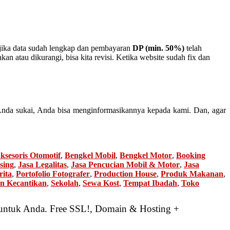
 jika data sudah lengkap dan pembayaran
DP (min. 50%)
telah
 atau dikurangi, bisa kita revisi. Ketika website sudah fix dan
Anda sukai, Anda bisa menginformasikannya kepada kami. Dan, agar
ksesoris Otomotif
,
Bengkel Mobil
,
Bengkel Motor
,
Booking
sing
,
Jasa Legalitas
,
Jasa Pencucian Mobil & Motor
,
Jasa
rita
,
Portofolio Fotografer
,
Production House
,
Produk Makanan
,
on Kecantikan
,
Sekolah
,
Sewa Kost
,
Tempat Ibadah
,
Toko
 untuk Anda. Free SSL!, Domain & Hosting +