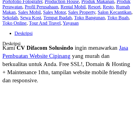
Portofolio Fotografer
,
Production House
,
Produk Makanan
,
Produk
Perawatan
,
Profil Perusahaan
,
Rental Mobil
,
Resort
,
Resto
,
Rumah
Makan
,
Sales Mobil
,
Sales Motor
,
Sales Property
,
Salon Kecantikan
,
Sekolah
,
Sewa Kost
,
Tempat Ibadah
,
Toko Bangunan
,
Toko Buah
,
Toko Online
,
Tour And Travel
,
Yayasan
Deskripsi
Deskripsi
Kami
CV Difacom Solusindo
ingin menawarkan
Jasa
Pembuatan Website Cipinang
yang murah dan
berkualitas untuk Anda. Free SSL!, Domain & Hosting
+ Maintenance 1thn, tampilan website mobile friendly
dan responsive.