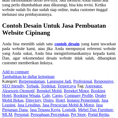
akan membuatkan demo live-nya. Jika menurut Anda masih ada
yang perlu ditambahkan atau dikurangi, bisa kita revisi. Ketika
website sudah fix dan sudah siap online, maka customer tinggal
melunasi sisa pembayarannya.
Contoh Desain Untuk Jasa Pembuatan
Website Cipinang
Anda bisa memilih salah satu
contoh desain
yang kami tawarkan
pada website kami, atau jika Anda mempunyai referensi website
yang Anda sukai, Anda bisa menginformasikannya kepada kami.
Dan, agar rekomendasi desain website tidak salah, diharapkan
customer memberikan linknya.
Add to compare
Tambahkan ke daftar keinginan
Kategori:
Berpengalaman
,
Langsung Jadi
,
Profesional
,
Responsive
,
SEO friendly
,
Terbaik
,
Terdekat
,
Terpercaya
Tag:
Agregator
,
Aksesoris Otomotif
,
Bengkel Mobil
,
Bengkel Motor
,
Booking
Hotel
,
Booking Wisata
,
Cafe
,
Cargo
,
Company Profile
,
Dealer
Mobil Bekas
,
Directory
,
Distro
,
Hotel
,
Instansi Pemerintah
,
Jasa
Leasing
,
Jasa Legalitas
,
Jasa Pencucian Mobil & Motor
,
Jasa
Pinjaman Dana
,
Jasa Tenaga Kerja
,
Logistik
,
Mebel Dan Furniture
,
MLM
,
Personal
,
Perusahaan Percetakan
,
Pet Store
,
Portal Berita
,