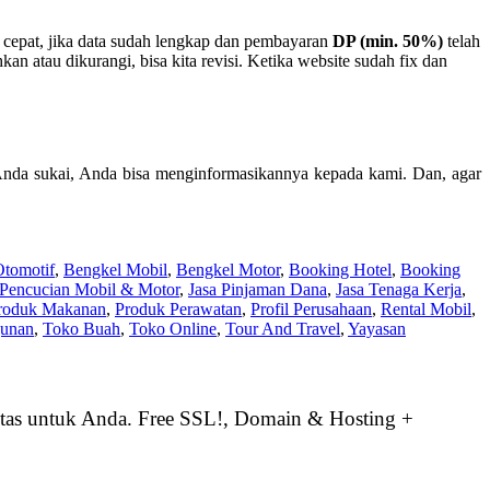
 cepat, jika data sudah lengkap dan pembayaran
DP (min. 50%)
telah
 atau dikurangi, bisa kita revisi. Ketika website sudah fix dan
Anda sukai, Anda bisa menginformasikannya kepada kami. Dan, agar
Otomotif
,
Bengkel Mobil
,
Bengkel Motor
,
Booking Hotel
,
Booking
 Pencucian Mobil & Motor
,
Jasa Pinjaman Dana
,
Jasa Tenaga Kerja
,
roduk Makanan
,
Produk Perawatan
,
Profil Perusahaan
,
Rental Mobil
,
unan
,
Toko Buah
,
Toko Online
,
Tour And Travel
,
Yayasan
tas untuk Anda. Free SSL!, Domain & Hosting +