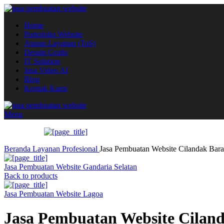
Home
Portofolio Website
Aturan Layanan (ToS)
Desain Grafis
IT Solution
Jasa Video AI
Blog
Kontak Kami
Menu
Beranda
Layanan
Profesional
Jasa Pembuatan Website Cilandak Bara
Jasa Pembuatan Website Gandaria Selatan
Back to products
Jasa Pembuatan Website Lagoa
Jasa Pembuatan Website Cilan