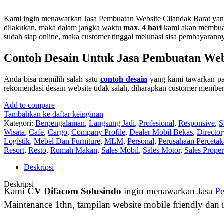
Kami ingin menawarkan Jasa Pembuatan Website Cilandak Barat yang 
dilakukan, maka dalam jangka waktu
max. 4 hari
kami akan membuatk
sudah siap online, maka customer tinggal melunasi sisa pembayarann
Contoh Desain Untuk Jasa Pembuatan Web
Anda bisa memilih salah satu
contoh desain
yang kami tawarkan pad
rekomendasi desain website tidak salah, diharapkan customer member
Add to compare
Tambahkan ke daftar keinginan
Kategori:
Berpengalaman
,
Langsung Jadi
,
Profesional
,
Responsive
,
S
Wisata
,
Cafe
,
Cargo
,
Company Profile
,
Dealer Mobil Bekas
,
Director
Logistik
,
Mebel Dan Furniture
,
MLM
,
Personal
,
Perusahaan Perceta
Resort
,
Resto
,
Rumah Makan
,
Sales Mobil
,
Sales Motor
,
Sales Proper
Deskripsi
Deskripsi
Kami
CV Difacom Solusindo
ingin menawarkan
Jasa P
Maintenance 1thn, tampilan website mobile friendly dan 