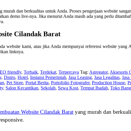
murah dan berkualitas untuk Anda. Proses pengerjaan website sangat
an demo live-nya. Jika menurut Anda masih ada yang perlu ditambahkan
ya.
site Cilandak Barat
a website kami, atau jika Anda mempunyai referensi website yang 
ikan linknya.
EO friendly
,
Terbaik
,
Terdekat
,
Terpercaya
Tag:
Agregator
,
Aksesoris 
y
,
Distro
,
Hotel
,
Instansi Pemerintah
,
Jasa Leasing
,
Jasa Legalitas
,
Jasa
kan
,
Pet Store
,
Portal Berita
,
Portofolio Fotografer
,
Production House
,
P
ty
,
Salon Kecantikan
,
Sekolah
,
Sewa Kost
,
Tempat Ibadah
,
Toko Bang
embuatan Website Cilandak Barat
yang murah dan berkuali
responsive.