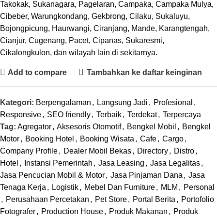
Takokak, Sukanagara, Pagelaran, Campaka, Campaka Mulya,
Cibeber, Warungkondang, Gekbrong, Cilaku, Sukaluyu,
Bojongpicung, Haurwangi, Ciranjang, Mande, Karangtengah,
Cianjur, Cugenang, Pacet, Cipanas, Sukaresmi,
Cikalongkulon, dan wilayah lain di sekitarnya.
Add to compare
Tambahkan ke daftar keinginan
Kategori:
Berpengalaman
,
Langsung Jadi
,
Profesional
,
Responsive
,
SEO friendly
,
Terbaik
,
Terdekat
,
Terpercaya
Tag:
Agregator
,
Aksesoris Otomotif
,
Bengkel Mobil
,
Bengkel
Motor
,
Booking Hotel
,
Booking Wisata
,
Cafe
,
Cargo
,
Company Profile
,
Dealer Mobil Bekas
,
Directory
,
Distro
,
Hotel
,
Instansi Pemerintah
,
Jasa Leasing
,
Jasa Legalitas
,
Jasa Pencucian Mobil & Motor
,
Jasa Pinjaman Dana
,
Jasa
Tenaga Kerja
,
Logistik
,
Mebel Dan Furniture
,
MLM
,
Personal
,
Perusahaan Percetakan
,
Pet Store
,
Portal Berita
,
Portofolio
Fotografer
,
Production House
,
Produk Makanan
,
Produk