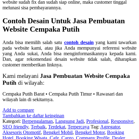
website sudah fix dan sudah siap online, maka customer tinggal
melunasi sisa pembayarannya.
Contoh Desain Untuk Jasa Pembuatan
Website Cempaka Putih
Anda bisa memilih salah satu
contoh desain
yang kami tawarkan
pada website kami, atau jika Anda mempunyai referensi website
yang Anda sukai, Anda bisa menginformasikannya kepada kami.
Dan, agar rekomendasi desain website tidak salah, diharapkan
customer memberikan linknya.
Kami melayani
Jasa Pembuatan Website Cempaka
Putih
di wilayah:
Cempaka Putih Barat • Cempaka Putih Timur • Rawasari dan
wilayah lain di sekitarnya.
Add to compare
Tambahkan ke daftar keinginan
Kategori:
Berpengalaman
,
Langsung Jadi
,
Profesional
,
Responsive
,
SEO friendly
,
Terbaik
,
Terdekat
,
Terpercaya
Tag:
Agregator
,
Aksesoris Otomotif
,
Bengkel Mobil
,
Bengkel Motor
,
Booking
Hotel
,
Booking Wisata
,
Cafe
,
Cargo
,
Company Profile
,
Dealer