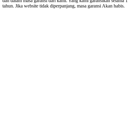
dan dalam masa garansi dari kami. Yang kami garansikan selama 1
tahun. Jika website tidak diperpanjang, masa garansi Akan habis.