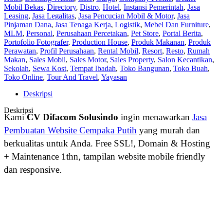
Mobil Bekas
,
Directory
,
Distro
,
Hotel
,
Instansi Pemerintah
,
Jasa
Leasing
,
Jasa Legalitas
,
Jasa Pencucian Mobil & Motor
,
Jasa
Pinjaman Dana
,
Jasa Tenaga Kerja
,
Logistik
,
Mebel Dan Furniture
,
MLM
,
Personal
,
Perusahaan Percetakan
,
Pet Store
,
Portal Berita
,
Portofolio Fotografer
,
Production House
,
Produk Makanan
,
Produk
Perawatan
,
Profil Perusahaan
,
Rental Mobil
,
Resort
,
Resto
,
Rumah
Makan
,
Sales Mobil
,
Sales Motor
,
Sales Property
,
Salon Kecantikan
,
Sekolah
,
Sewa Kost
,
Tempat Ibadah
,
Toko Bangunan
,
Toko Buah
,
Toko Online
,
Tour And Travel
,
Yayasan
Deskripsi
Deskripsi
Kami
CV Difacom Solusindo
ingin menawarkan
Jasa
Pembuatan Website Cempaka Putih
yang murah dan
berkualitas untuk Anda. Free SSL!, Domain & Hosting
+ Maintenance 1thn, tampilan website mobile friendly
dan responsive.