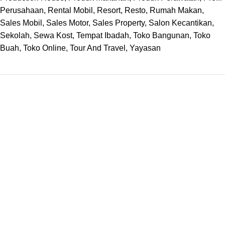
Perusahaan
,
Rental Mobil
,
Resort
,
Resto
,
Rumah Makan
,
Sales Mobil
,
Sales Motor
,
Sales Property
,
Salon Kecantikan
,
Sekolah
,
Sewa Kost
,
Tempat Ibadah
,
Toko Bangunan
,
Toko
Buah
,
Toko Online
,
Tour And Travel
,
Yayasan
TENTANG KAMI
Profil Perusahaan
Kenapa Kami
Aturan Layanan (ToS)
Kontak Kami
LINK PARTNER
difacomputer.com
jualanbarang.com
trenmedia.co.id