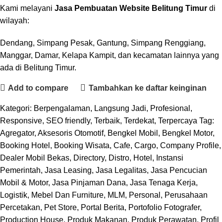
Kami melayani
Jasa Pembuatan Website Belitung Timur
di
wilayah:
Dendang, Simpang Pesak, Gantung, Simpang Renggiang,
Manggar, Damar, Kelapa Kampit, dan kecamatan lainnya yang
ada di Belitung Timur.
Add to compare
Tambahkan ke daftar keinginan
Kategori:
Berpengalaman
,
Langsung Jadi
,
Profesional
,
Responsive
,
SEO friendly
,
Terbaik
,
Terdekat
,
Terpercaya
Tag:
Agregator
,
Aksesoris Otomotif
,
Bengkel Mobil
,
Bengkel Motor
,
Booking Hotel
,
Booking Wisata
,
Cafe
,
Cargo
,
Company Profile
,
Dealer Mobil Bekas
,
Directory
,
Distro
,
Hotel
,
Instansi
Pemerintah
,
Jasa Leasing
,
Jasa Legalitas
,
Jasa Pencucian
Mobil & Motor
,
Jasa Pinjaman Dana
,
Jasa Tenaga Kerja
,
Logistik
,
Mebel Dan Furniture
,
MLM
,
Personal
,
Perusahaan
Percetakan
,
Pet Store
,
Portal Berita
,
Portofolio Fotografer
,
Production House
,
Produk Makanan
,
Produk Perawatan
,
Profil