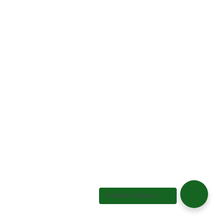
Transfer Bank
Bank Mandiri
Difacom Solusindo
No. Rek 1570005483236
CV. Difacom Solusindo
CV. Difacom Solusindo adalah salah satu perusahaan jasa
pembuatan website yang bergerak di bidang Teknologi
Informasi & Digital Agency.
Chat Admin Difacom
0831-9365-8230
Copyright © 2026 Difacom Solusindo