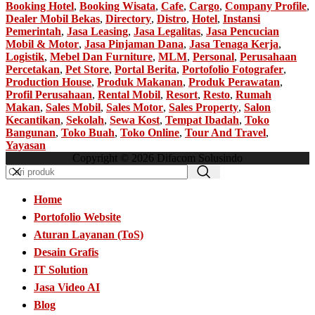
Booking Hotel
,
Booking Wisata
,
Cafe
,
Cargo
,
Company Profile
,
Dealer Mobil Bekas
,
Directory
,
Distro
,
Hotel
,
Instansi
Pemerintah
,
Jasa Leasing
,
Jasa Legalitas
,
Jasa Pencucian
Mobil & Motor
,
Jasa Pinjaman Dana
,
Jasa Tenaga Kerja
,
Logistik
,
Mebel Dan Furniture
,
MLM
,
Personal
,
Perusahaan
Percetakan
,
Pet Store
,
Portal Berita
,
Portofolio Fotografer
,
Production House
,
Produk Makanan
,
Produk Perawatan
,
Profil Perusahaan
,
Rental Mobil
,
Resort
,
Resto
,
Rumah
Makan
,
Sales Mobil
,
Sales Motor
,
Sales Property
,
Salon
Kecantikan
,
Sekolah
,
Sewa Kost
,
Tempat Ibadah
,
Toko
Bangunan
,
Toko Buah
,
Toko Online
,
Tour And Travel
,
Yayasan
Copyright © 2026 Difacom Solusindo
Home
Portofolio Website
Aturan Layanan (ToS)
Desain Grafis
IT Solution
Jasa Video AI
Blog