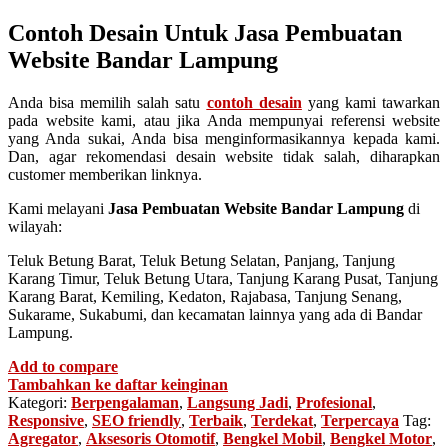
Contoh Desain Untuk Jasa Pembuatan
Website Bandar Lampung
Anda bisa memilih salah satu
contoh desain
yang kami tawarkan
pada website kami, atau jika Anda mempunyai referensi website
yang Anda sukai, Anda bisa menginformasikannya kepada kami.
Dan, agar rekomendasi desain website tidak salah, diharapkan
customer memberikan linknya.
Kami melayani
Jasa Pembuatan Website Bandar Lampung
di
wilayah:
Teluk Betung Barat, Teluk Betung Selatan, Panjang, Tanjung
Karang Timur, Teluk Betung Utara, Tanjung Karang Pusat, Tanjung
Karang Barat, Kemiling, Kedaton, Rajabasa, Tanjung Senang,
Sukarame, Sukabumi, dan kecamatan lainnya yang ada di Bandar
Lampung.
Add to compare
Tambahkan ke daftar keinginan
Kategori:
Berpengalaman
,
Langsung Jadi
,
Profesional
,
Responsive
,
SEO friendly
,
Terbaik
,
Terdekat
,
Terpercaya
Tag:
Agregator
,
Aksesoris Otomotif
,
Bengkel Mobil
,
Bengkel Motor
,