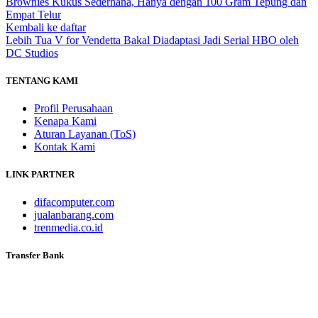
Brownies Kukus Sederhana, Hanya dengan 100 Gram Tepung dan
Empat Telur
Kembali ke daftar
Lebih Tua
V for Vendetta Bakal Diadaptasi Jadi Serial HBO oleh
DC Studios
TENTANG KAMI
Profil Perusahaan
Kenapa Kami
Aturan Layanan (ToS)
Kontak Kami
LINK PARTNER
difacomputer.com
jualanbarang.com
trenmedia.co.id
Transfer Bank