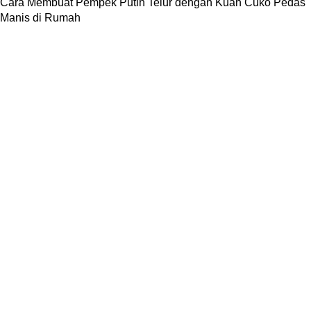
Cara Membuat Pempek Putih Telur dengan Kuah Cuko Pedas
Manis di Rumah
TENTANG KAMI
Profil Perusahaan
Kenapa Kami
Aturan Layanan (ToS)
Kontak Kami
LINK PARTNER
difacomputer.com
jualanbarang.com
trenmedia.co.id
Transfer Bank