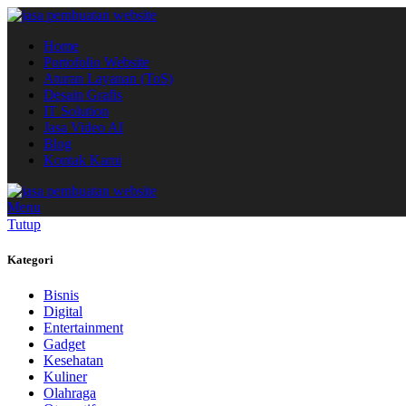
Home
Portofolio Website
Aturan Layanan (ToS)
Desain Grafis
IT Solution
Jasa Video AI
Blog
Kontak Kami
Menu
Tutup
Kategori
Bisnis
Digital
Entertainment
Gadget
Kesehatan
Kuliner
Olahraga