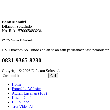
Bank Mandiri
Difacom Solusindo
No. Rek 1570005483236
CV. Difacom Solusindo
CV. Difacom Solusindo adalah salah satu perusahaan jasa pembuatan 
0831-9365-8230
Copyright © 2026 Difacom Solusindo
Cari
Home
Portofolio Website
Aturan Layanan (ToS)
Desain Grafis
IT Solution
Jasa Video AI