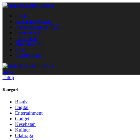
Home
Portofolio Website
Aturan Layanan (ToS)
Desain Grafis
IT Solution
Jasa Video AI
Blog
Kontak Kami
Menu
Tutup
Kategori
Bisnis
Digital
Entertainment
Gadget
Kesehatan
Kuliner
Olahraga