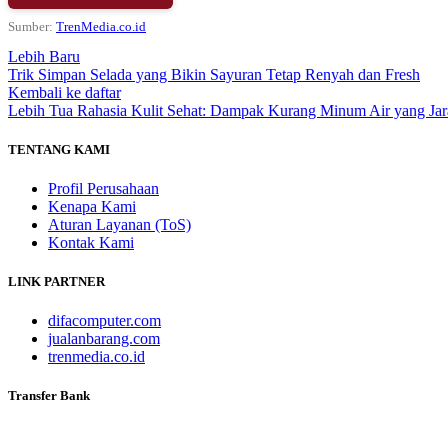
Sumber:
TrenMedia.co.id
Lebih Baru
Trik Simpan Selada yang Bikin Sayuran Tetap Renyah dan Fresh
Kembali ke daftar
Lebih Tua
Rahasia Kulit Sehat: Dampak Kurang Minum Air yang Jar
TENTANG KAMI
Profil Perusahaan
Kenapa Kami
Aturan Layanan (ToS)
Kontak Kami
LINK PARTNER
difacomputer.com
jualanbarang.com
trenmedia.co.id
Transfer Bank