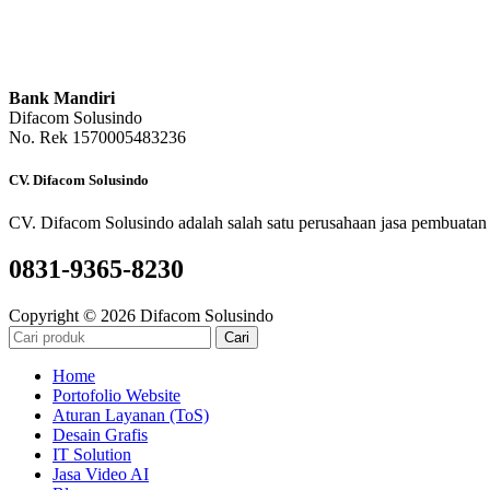
Bank Mandiri
Difacom Solusindo
No. Rek 1570005483236
CV. Difacom Solusindo
CV. Difacom Solusindo adalah salah satu perusahaan jasa pembuatan 
0831-9365-8230
Copyright © 2026 Difacom Solusindo
Cari
Home
Portofolio Website
Aturan Layanan (ToS)
Desain Grafis
IT Solution
Jasa Video AI