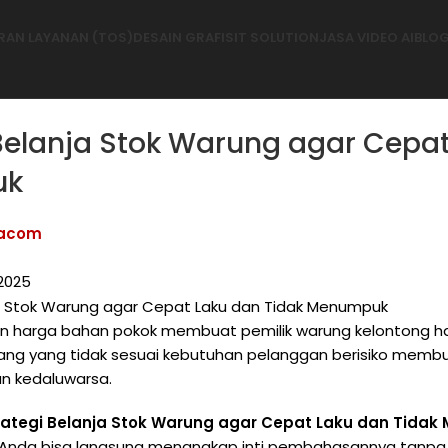
RAN LAYANAN (TOS)
DESAIN GRAFIS
IT SOLUTION
JASA VIDEO AI
BLO
Belanja Stok Warung agar Cepat
uk
facom
2025
kan harga bahan pokok membuat pemilik warung kelontong h
rang yang tidak sesuai kebutuhan pelanggan berisiko membu
an kedaluwarsa.
rategi Belanja Stok Warung agar Cepat Laku dan Tida
ar Anda bisa langsung menangkap inti pembahasannya tanpa