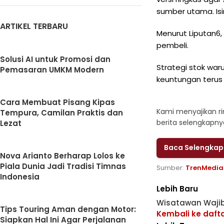
sumber utama. Isi
ARTIKEL TERBARU
Menurut Liputan6,
pembeli.
Solusi AI untuk Promosi dan
Strategi stok wa
Pemasaran UMKM Modern
keuntungan terus 
Cara Membuat Pisang Kipas
Kami menyajikan r
Tempura, Camilan Praktis dan
berita selengkapnya
Lezat
Baca Selengka
Nova Arianto Berharap Lolos ke
Piala Dunia Jadi Tradisi Timnas
Sumber:
TrenMedia.
Indonesia
Lebih Baru
Wisatawan Wajib
Tips Touring Aman dengan Motor:
Kembali ke daft
Siapkan Hal Ini Agar Perjalanan