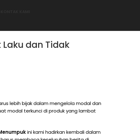
G
KONTAK KAMI
 Laku dan Tidak
arus lebih bijak dalam mengelola modal dan
at modal terkunci di produk yang lambat
k Menumpuk
ini kami hadirkan kembali dalam
 harus membaca keseluruhan berita di