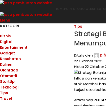
HOME
PORTOFOLIO WEBSITE
ATU
Menu
KATEGORI
Tips
Strategi 
Bisnis
Menump
Digital
Entertainment
Gadget
Ditulis oleh
Di
Kesehatan
22 Oktober 2025
Kuliner
Hidup 22 Oktober 
Olahraga
Otomotif
Inflasi dan kenai
StartUp
stok. Membeli ba
Teknologi
terjual atau bahk
Tips
Travel
Artikel berjudul
St
versi ringkas ag