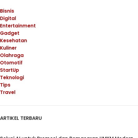
Bisnis
Digital
Entertainment
Gadget
Kesehatan
Kuliner
Olahraga
Otomotif
StartUp
Teknologi
Tips
Travel
ARTIKEL TERBARU