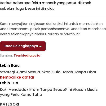
Berikut beberapa fakta menarik yang patut disimak
sebelum laga besar ini dimulai:
Kami menyajikan ringkasan dari artikel ini untuk memudahkan
Anda memahami pokok pembahasannya. Anda bisa membaca
berita selengkapnya melalui tautan di bawah ini:
Baca Selengkapnya →
Sumber:
TrenMedia.co.id
Lebih Baru
Strategi Alami Menurunkan Gula Darah Tanpa Obat
Kembali ke daftar
Lebih Tua
Kaki Mendadak Kram Tanpa Sebab? Ini Alasan Medis
yang Perlu Kamu Tahu
KATEGORI