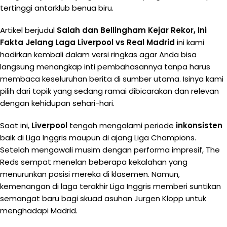
tertinggi antarklub benua biru.
Artikel berjudul
Salah dan Bellingham Kejar Rekor, Ini
Fakta Jelang Laga Liverpool vs Real Madrid
ini kami
hadirkan kembali dalam versi ringkas agar Anda bisa
langsung menangkap inti pembahasannya tanpa harus
membaca keseluruhan berita di sumber utama. Isinya kami
pilih dari topik yang sedang ramai dibicarakan dan relevan
dengan kehidupan sehari-hari.
Saat ini,
Liverpool
tengah mengalami periode
inkonsisten
baik di Liga Inggris maupun di ajang Liga Champions.
Setelah mengawali musim dengan performa impresif, The
Reds sempat menelan beberapa kekalahan yang
menurunkan posisi mereka di klasemen. Namun,
kemenangan di laga terakhir Liga Inggris memberi suntikan
semangat baru bagi skuad asuhan Jurgen Klopp untuk
menghadapi Madrid.