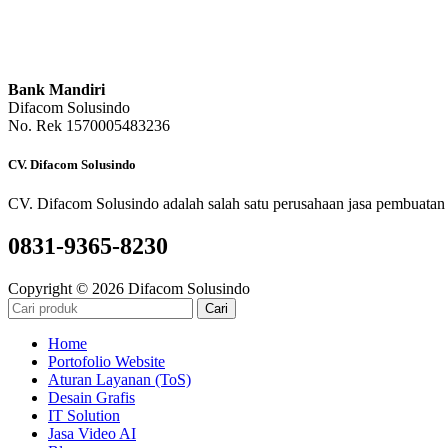
Bank Mandiri
Difacom Solusindo
No. Rek 1570005483236
CV. Difacom Solusindo
CV. Difacom Solusindo adalah salah satu perusahaan jasa pembuatan 
0831-9365-8230
Copyright © 2026 Difacom Solusindo
Cari
Home
Portofolio Website
Aturan Layanan (ToS)
Desain Grafis
IT Solution
Jasa Video AI