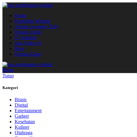
Home
Portofolio Website
Aturan Layanan (ToS)
Desain Grafis
IT Solution
Jasa Video AI
Blog
Kontak Kami
Menu
Tutup
Kategori
Bisnis
Digital
Entertainment
Gadget
Kesehatan
Kuliner
Olahraga