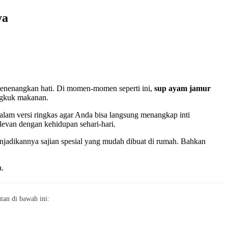
ya
menenangkan hati. Di momen-momen seperti ini,
sup ayam jamur
ngkuk makanan.
alam versi ringkas agar Anda bisa langsung menangkap inti
levan dengan kehidupan sehari-hari.
enjadikannya sajian spesial yang mudah dibuat di rumah. Bahkan
a.
an di bawah ini: