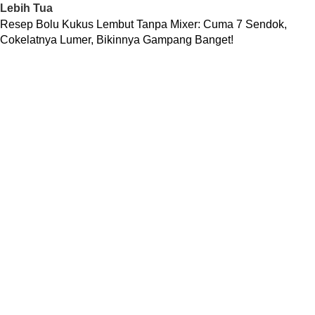
Lebih Tua
Resep Bolu Kukus Lembut Tanpa Mixer: Cuma 7 Sendok,
Cokelatnya Lumer, Bikinnya Gampang Banget!
TENTANG KAMI
Profil Perusahaan
Kenapa Kami
Aturan Layanan (ToS)
Kontak Kami
LINK PARTNER
difacomputer.com
jualanbarang.com
trenmedia.co.id
Transfer Bank