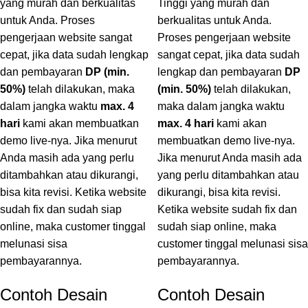
yang murah dan berkualitas
Tinggi yang murah dan
untuk Anda. Proses
berkualitas untuk Anda.
pengerjaan website sangat
Proses pengerjaan website
cepat, jika data sudah lengkap
sangat cepat, jika data sudah
dan pembayaran
DP (min.
lengkap dan pembayaran
DP
50%)
telah dilakukan, maka
(min. 50%)
telah dilakukan,
dalam jangka waktu
max. 4
maka dalam jangka waktu
hari
kami akan membuatkan
max. 4 hari
kami akan
demo live-nya. Jika menurut
membuatkan demo live-nya.
Anda masih ada yang perlu
Jika menurut Anda masih ada
ditambahkan atau dikurangi,
yang perlu ditambahkan atau
bisa kita revisi. Ketika website
dikurangi, bisa kita revisi.
sudah fix dan sudah siap
Ketika website sudah fix dan
online, maka customer tinggal
sudah siap online, maka
melunasi sisa
customer tinggal melunasi sisa
pembayarannya.
pembayarannya.
Contoh Desain
Contoh Desain