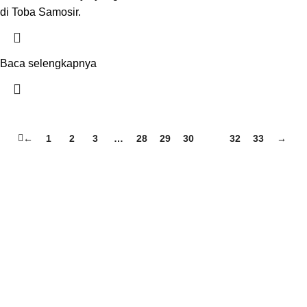
di Toba Samosir.
Baca selengkapnya
←
1
2
3
…
28
29
30
31
32
33
→
TENTANG KAMI
Profil Perusahaan
Kenapa Kami
Aturan Layanan (ToS)
Kontak Kami
LINK PARTNER
difacomputer.com