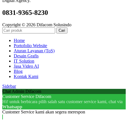
Digital Agency.
0831-9365-8230
Copyright © 2026 Difacom Solusindo
Cari
Home
Portofolio Website
Aturan Layanan (ToS)
Desain Grafis
IT Solution
Jasa Video AI
Blog
Kontak Kami
Sidebar
Chat Admin Difacom
Customer Service Difacom
Hi! untuk berbicara pilih salah satu customer service kami, chat via
Whatsapp
Customer Service kami akan segera merespon