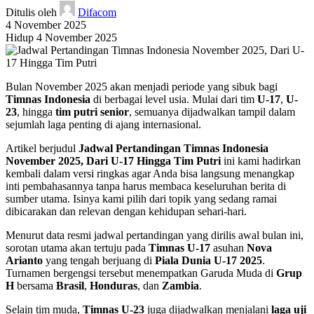
Ditulis oleh
Difacom
4 November 2025
Hidup 4 November 2025
Bulan November 2025 akan menjadi periode yang sibuk bagi
Timnas Indonesia
di berbagai level usia. Mulai dari tim
U-17
,
U-
23
, hingga
tim putri senior
, semuanya dijadwalkan tampil dalam
sejumlah laga penting di ajang internasional.
Artikel berjudul
Jadwal Pertandingan Timnas Indonesia
November 2025, Dari U-17 Hingga Tim Putri
ini kami hadirkan
kembali dalam versi ringkas agar Anda bisa langsung menangkap
inti pembahasannya tanpa harus membaca keseluruhan berita di
sumber utama. Isinya kami pilih dari topik yang sedang ramai
dibicarakan dan relevan dengan kehidupan sehari-hari.
Menurut data resmi jadwal pertandingan yang dirilis awal bulan ini,
sorotan utama akan tertuju pada
Timnas U-17
asuhan
Nova
Arianto
yang tengah berjuang di
Piala Dunia U-17 2025
.
Turnamen bergengsi tersebut menempatkan Garuda Muda di
Grup
H
bersama
Brasil
,
Honduras
, dan
Zambia
.
Selain tim muda,
Timnas U-23
juga dijadwalkan menjalani
laga uji