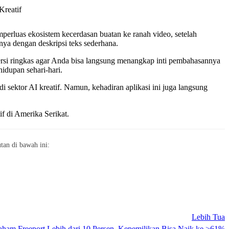
erluas ekosistem kecerdasan buatan ke ranah video, setelah
ya dengan deskripsi teks sederhana.
ersi ringkas agar Anda bisa langsung menangkap inti pembahasannya
idupan sehari-hari.
i sektor AI kreatif. Namun, kehadiran aplikasi ini juga langsung
if di Amerika Serikat.
an di bawah ini:
Lebih Tua
ham Freeport Lebih dari 10 Persen, Kepemilikan Bisa Naik ke >61%