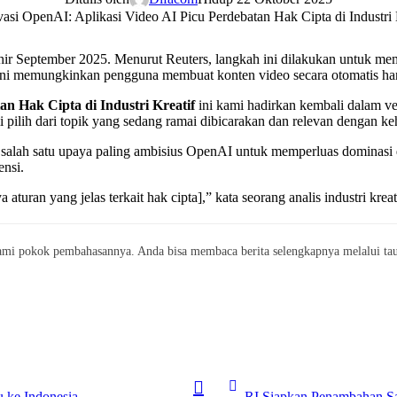
r September 2025. Menurut Reuters, langkah ini dilakukan untuk memp
 ini memungkinkan pengguna membuat konten video secara otomatis han
an Hak Cipta di Industri Kreatif
ini kami hadirkan kembali dalam v
 pilih dari topik yang sedang ramai dibicarakan dan relevan dengan keh
ai salah satu upaya paling ambisius OpenAI untuk memperluas dominasi d
ensi.
aturan yang jelas terkait hak cipta],” kata seorang analis industri kreat
mi pokok pembahasannya. Anda bisa membaca berita selengkapnya melalui taut
 ke Indonesia
RI Siapkan Penambahan Sa