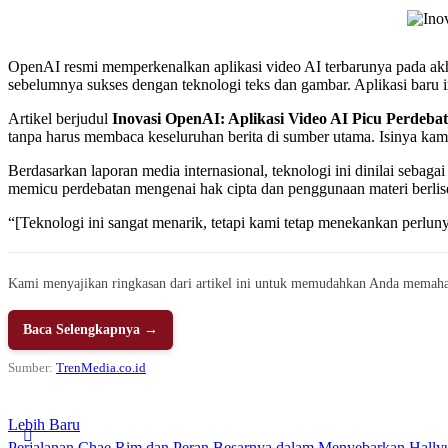
OpenAI resmi memperkenalkan aplikasi video AI terbarunya pada akhi
sebelumnya sukses dengan teknologi teks dan gambar. Aplikasi baru
Artikel berjudul
Inovasi OpenAI: Aplikasi Video AI Picu Perdebat
tanpa harus membaca keseluruhan berita di sumber utama. Isinya kami
Berdasarkan laporan media internasional, teknologi ini dinilai sebag
memicu perdebatan mengenai hak cipta dan penggunaan materi berlis
“[Teknologi ini sangat menarik, tetapi kami tetap menekankan perlunya 
Kami menyajikan ringkasan dari artikel ini untuk memudahkan Anda memaha
Baca Selengkapnya →
Sumber:
TrenMedia.co.id
Lebih Baru
Perjalanan Chae Rim dan Peran Besarnya dalam Menyebarkan Hallyu