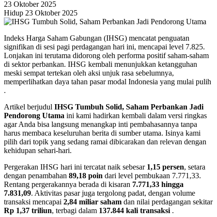
23 Oktober 2025
Hidup 23 Oktober 2025
Indeks Harga Saham Gabungan (IHSG) mencatat penguatan
signifikan di sesi pagi perdagangan hari ini, mencapai level 7.825.
Lonjakan ini terutama didorong oleh performa positif saham-saham
di sektor perbankan. IHSG kembali menunjukkan ketangguhan
meski sempat tertekan oleh aksi unjuk rasa sebelumnya,
memperlihatkan daya tahan pasar modal Indonesia yang mulai pulih
.
Artikel berjudul
IHSG Tumbuh Solid, Saham Perbankan Jadi
Pendorong Utama
ini kami hadirkan kembali dalam versi ringkas
agar Anda bisa langsung menangkap inti pembahasannya tanpa
harus membaca keseluruhan berita di sumber utama. Isinya kami
pilih dari topik yang sedang ramai dibicarakan dan relevan dengan
kehidupan sehari-hari.
Pergerakan IHSG hari ini tercatat naik sebesar
1,15 persen
, setara
dengan penambahan
89,18 poin
dari level pembukaan 7.771,33.
Rentang pergerakannya berada di kisaran
7.771,33 hingga
7.831,09
. Aktivitas pasar juga tergolong padat, dengan volume
transaksi mencapai
2,84 miliar saham
dan nilai perdagangan sekitar
Rp 1,37 triliun
, terbagi dalam
137.844 kali transaksi
.