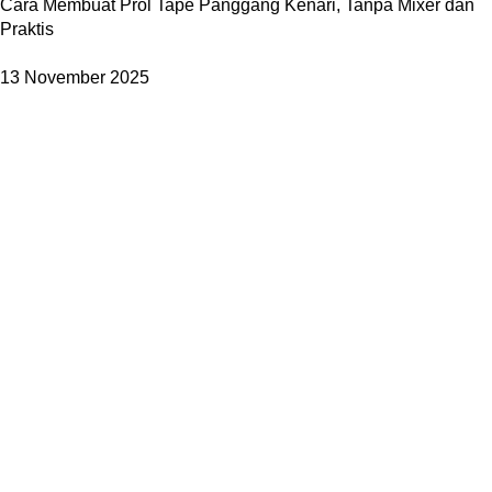
Cara Membuat Prol Tape Panggang Kenari, Tanpa Mixer dan
Praktis
13 November 2025
TENTANG KAMI
Profil Perusahaan
Kenapa Kami
Aturan Layanan (ToS)
Kontak Kami
LINK PARTNER
difacomputer.com
jualanbarang.com
trenmedia.co.id
Transfer Bank