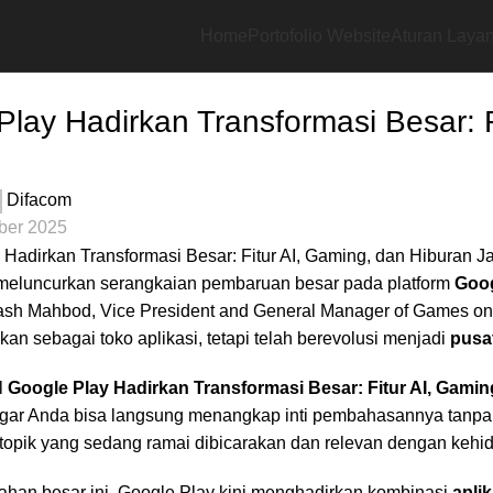
Home
Portofolio Website
Aturan Layan
lay Hadirkan Transformasi Besar: F
n
Difacom
ber 2025
meluncurkan serangkaian pembaruan besar pada platform
Goog
rash Mahbod, Vice President and General Manager of Games on 
kan sebagai toko aplikasi, tetapi telah berevolusi menjadi
pusa
l
Google Play Hadirkan Transformasi Besar: Fitur AI, Gamin
 agar Anda bisa langsung menangkap inti pembahasannya tanpa
i topik yang sedang ramai dibicarakan dan relevan dengan kehid
han besar ini, Google Play kini menghadirkan kombinasi
apli