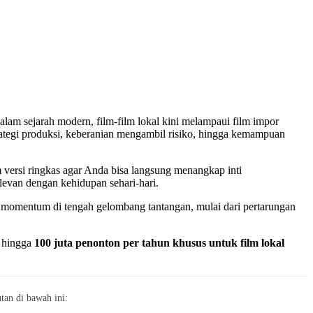
dalam sejarah modern, film-film lokal kini melampaui film impor
strategi produksi, keberanian mengambil risiko, hingga kemampuan
 versi ringkas agar Anda bisa langsung menangkap inti
levan dengan kehidupan sehari-hari.
an momentum di tengah gelombang tantangan, mulai dari pertarungan
t hingga
100 juta penonton per tahun khusus untuk film lokal
an di bawah ini: