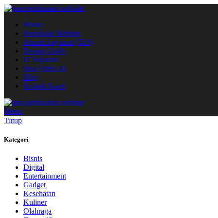
Home
Portofolio Website
Aturan Layanan (ToS)
Desain Grafis
IT Solution
Jasa Video AI
Blog
Kontak Kami
Menu
Tutup
Kategori
Bisnis
Digital
Entertainment
Gadget
Kesehatan
Kuliner
Olahraga