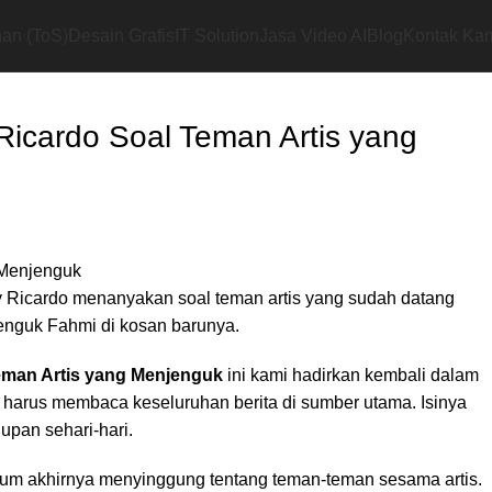
an (ToS)
Desain Grafis
IT Solution
Jasa Video AI
Blog
Kontak Ka
icardo Soal Teman Artis yang
 Ricardo menanyakan soal teman artis yang sudah datang
enguk Fahmi di kosan barunya.
eman Artis yang Menjenguk
ini kami hadirkan kembali dalam
 harus membaca keseluruhan berita di sumber utama. Isinya
upan sehari-hari.
elum akhirnya menyinggung tentang teman-teman sesama artis.