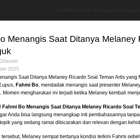
Home
Portofolio Website
Aturan Layan
MENT
o Menangis Saat Ditanya Melaney R
guk
Difacom
ber 2025
Lupus
,
Fahmi Bo
, mendadak menangis saat presenter Melaney
 Momen mengharukan ini terjadi ketika Melaney kembali menj
l
Fahmi Bo Menangis Saat Ditanya Melaney Ricardo Soal T
 agar Anda bisa langsung menangkap inti pembahasannya tanpa
i topik yang sedang ramai dibicarakan dan relevan dengan kehid
 tersebut, Melaney sempat bertanya kondisi terkini Fahmi seb