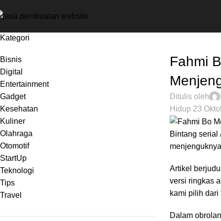
Kategori
ENTERTAIN
Fahmi B
Bisnis
Digital
Menjen
Entertainment
Gadget
Ditulis oleh
Kesehatan
Hidup 23 Okto
Kuliner
Olahraga
Bintang serial
Otomotif
menjenguknya.
StartUp
Artikel berjudu
Teknologi
versi ringkas
Tips
kami pilih dar
Travel
Dalam obrolan