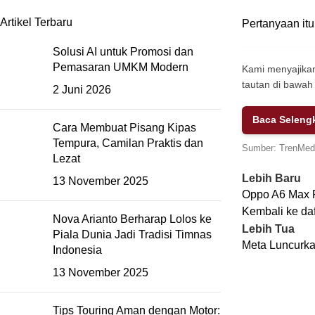
Artikel Terbaru
Pertanyaan it
Solusi AI untuk Promosi dan
Pemasaran UMKM Modern
Kami menyajikan
tautan di bawah 
2 Juni 2026
Baca Seleng
Cara Membuat Pisang Kipas
Tempura, Camilan Praktis dan
Sumber:
TrenMedi
Lezat
Lebih Baru
13 November 2025
Oppo A6 Max Re
Kembali ke daf
Nova Arianto Berharap Lolos ke
Lebih Tua
Piala Dunia Jadi Tradisi Timnas
Meta Luncurka
Indonesia
13 November 2025
Tips Touring Aman dengan Motor: