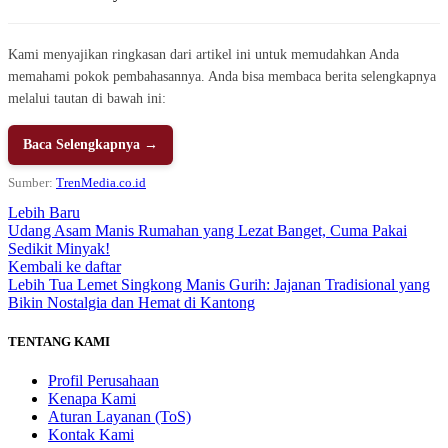
Kami menyajikan ringkasan dari artikel ini untuk memudahkan Anda
memahami pokok pembahasannya. Anda bisa membaca berita selengkapnya
melalui tautan di bawah ini:
Baca Selengkapnya →
Sumber:
TrenMedia.co.id
Lebih Baru
Udang Asam Manis Rumahan yang Lezat Banget, Cuma Pakai
Sedikit Minyak!
Kembali ke daftar
Lebih Tua
Lemet Singkong Manis Gurih: Jajanan Tradisional yang
Bikin Nostalgia dan Hemat di Kantong
TENTANG KAMI
Profil Perusahaan
Kenapa Kami
Aturan Layanan (ToS)
Kontak Kami