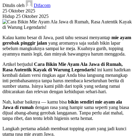
Ditulis oleh
Difacom
25 Oktober 2025
Hidup 25 Oktober 2025
Kalau kamu besar di Jawa, pasti tahu sensasi menyantap
mie ayam
gerobak pinggir jalan
yang aromanya saja sudah bikin lapar
sebelum mangkuknya sampai ke meja. Kuahnya gurih, topping
ayamnya manis legit, dan minyak bawangnya harum menggoda.
Artikel berjudul
Cara Bikin Mie Ayam Ala Jawa di Rumah,
Rasa Autentik Kayak di Warung Legendaris!
ini kami hadirkan
kembali dalam versi ringkas agar Anda bisa langsung menangkap
inti pembahasannya tanpa harus membaca keseluruhan berita di
sumber utama. Isinya kami pilih dari topik yang sedang ramai
dibicarakan dan relevan dengan kehidupan sehari-hari.
Nah, kabar baiknya — kamu bisa
bikin sendiri mie ayam ala
Jawa di rumah
dengan rasa yang hampir sama seperti yang biasa
dijual abang-abang gerobak langganan. Tanpa perlu alat mahal,
tanpa ribet, dan tentu lebih higienis serta hemat.
Langkah pertama adalah membuat topping ayam yang jadi kunci
utama rasa mie ayam Jawa.