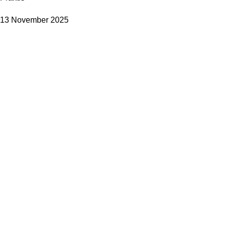
13 November 2025
TENTANG KAMI
Profil Perusahaan
Kenapa Kami
Aturan Layanan (ToS)
Kontak Kami
LINK PARTNER
difacomputer.com
jualanbarang.com
trenmedia.co.id
Transfer Bank