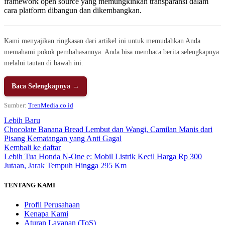
framework open source yang memungkinkan transparansi dalam
cara platform dibangun dan dikembangkan.
Kami menyajikan ringkasan dari artikel ini untuk memudahkan Anda
memahami pokok pembahasannya. Anda bisa membaca berita selengkapnya
melalui tautan di bawah ini:
Baca Selengkapnya →
Sumber:
TrenMedia.co.id
Lebih Baru
Chocolate Banana Bread Lembut dan Wangi, Camilan Manis dari
Pisang Kematangan yang Anti Gagal
Kembali ke daftar
Lebih Tua
Honda N-One e: Mobil Listrik Kecil Harga Rp 300
Jutaan, Jarak Tempuh Hingga 295 Km
TENTANG KAMI
Profil Perusahaan
Kenapa Kami
Aturan Layanan (ToS)